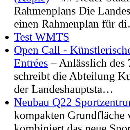
Rahmenplans Die Landesha
einen Rahmenplan für d
Test WMTS
Open Call - Künstlerisch
Entrées
– Anlässlich des
schreibt die Abteilung K
der Landeshauptsta…
Neubau Q22 Sportzentru
kompakten Grundfläche 
kombiniert das neue Spo