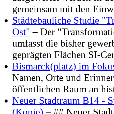
gemeinsam mit den Ein
Städtebauliche Studie "
Ost"
– Der "Transformat
umfasst die bisher gewer
geprägten Flächen SI-C
Bismarck(platz) im Foku
Namen, Orte und Erinner
öffentlichen Raum an hi
Neuer Stadtraum B14 - S
(Kopie)
– ## Neuer Stad