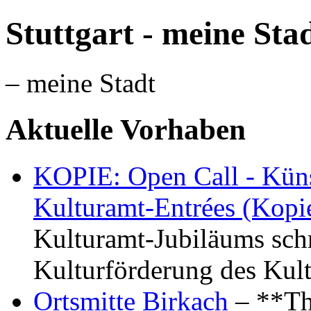
Stuttgart - meine Sta
– meine Stadt
Aktuelle Vorhaben
KOPIE: Open Call - Küns
Kulturamt-Entrées (Kopi
Kulturamt-Jubiläums schr
Kulturförderung des Kul
Ortsmitte Birkach
– **Th