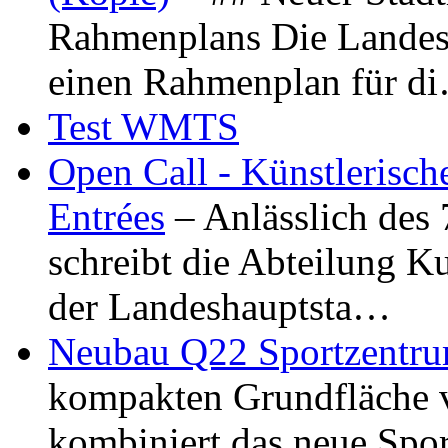
Rahmenplans Die Landesha
einen Rahmenplan für d
Test WMTS
Open Call - Künstlerisch
Entrées
– Anlässlich des
schreibt die Abteilung K
der Landeshauptsta…
Neubau Q22 Sportzentru
kompakten Grundfläche 
kombiniert das neue Spo