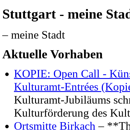
Stuttgart - meine Sta
– meine Stadt
Aktuelle Vorhaben
KOPIE: Open Call - Küns
Kulturamt-Entrées (Kopi
Kulturamt-Jubiläums schr
Kulturförderung des Kul
Ortsmitte Birkach
– **Th