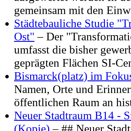
gemeinsam mit den Ein
Städtebauliche Studie "
Ost"
– Der "Transformat
umfasst die bisher gewer
geprägten Flächen SI-C
Bismarck(platz) im Foku
Namen, Orte und Erinner
öffentlichen Raum an hi
Neuer Stadtraum B14 - S
(Kopie)
– ## Neuer Stad