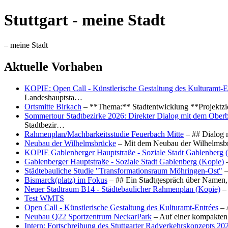
Stuttgart - meine Stadt
– meine Stadt
Aktuelle Vorhaben
KOPIE: Open Call - Künstlerische Gestaltung des Kulturamt-E
Landeshauptsta…
Ortsmitte Birkach
– **Thema:** Stadtentwicklung **Projektzi
Sommertour Stadtbezirke 2026: Direkter Dialog mit dem Oberb
Stadtbezir…
Rahmenplan/Machbarkeitsstudie Feuerbach Mitte
– ## Dialog 
Neubau der Wilhelmsbrücke
– Mit dem Neubau der Wilhelmsbrü
KOPIE Gablenberger Hauptstraße - Soziale Stadt Gablenberg 
Gablenberger Hauptstraße - Soziale Stadt Gablenberg (Kopie)
–
Städtebauliche Studie "Transformationsraum Möhringen-Ost"
–
Bismarck(platz) im Fokus
– ## Ein Stadtgespräch über Namen, 
Neuer Stadtraum B14 - Städtebaulicher Rahmenplan (Kopie)
– 
Test WMTS
Open Call - Künstlerische Gestaltung des Kulturamt-Entrées
– 
Neubau Q22 Sportzentrum NeckarPark
– Auf einer kompakten
Intern: Fortschreibung des Stuttgarter Radverkehrskonzepts 20