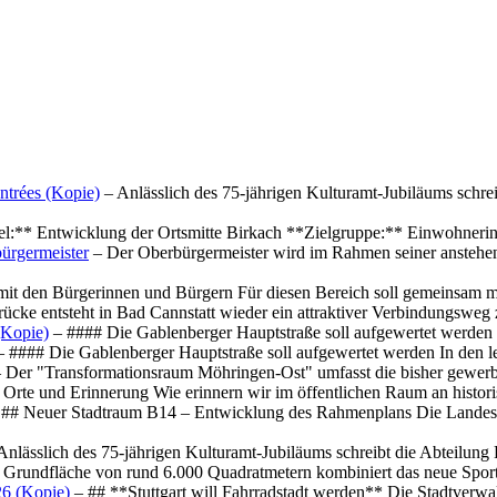
ntrées (Kopie)
– Anlässlich des 75-jährigen Kulturamt-Jubiläums schre
el:** Entwicklung der Ortsmitte Birkach **Zielgruppe:** Einwohner
ürgermeister
– Der Oberbürgermeister wird im Rahmen seiner anstehe
mit den Bürgerinnen und Bürgern Für diesen Bereich soll gemeinsam
cke entsteht in Bad Cannstatt wieder ein attraktiver Verbindungswe
(Kopie)
– #### Die Gablenberger Hauptstraße soll aufgewertet werde
 #### Die Gablenberger Hauptstraße soll aufgewertet werden In den
 Der "Transformationsraum Möhringen-Ost" umfasst die bisher gewerb
Orte und Erinnerung Wie erinnern wir im öffentlichen Raum an histo
## Neuer Stadtraum B14 – Entwicklung des Rahmenplans Die Landesha
Anlässlich des 75-jährigen Kulturamt-Jubiläums schreibt die Abteilun
 Grundfläche von rund 6.000 Quadratmetern kombiniert das neue Spo
26 (Kopie)
– ## **Stuttgart will Fahrradstadt werden** Die Stadtverwalt