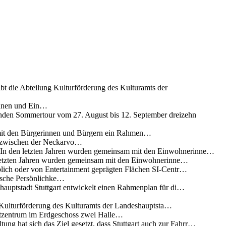
ibt die Abteilung Kulturförderung des Kulturamts der
innen und Ein…
nden Sommertour vom 27. August bis 12. September dreizehn
 mit den Bürgerinnen und Bürgern ein Rahmen…
g zwischen der Neckarvo…
n In den letzten Jahren wurden gemeinsam mit den Einwohnerinne…
 letzten Jahren wurden gemeinsam mit den Einwohnerinne…
lich oder von Entertainment geprägten Flächen SI-Centr…
rische Persönlichke…
uptstadt Stuttgart entwickelt einen Rahmenplan für di…
g Kulturförderung des Kulturamts der Landeshauptsta…
rtzentrum im Erdgeschoss zwei Halle…
ung hat sich das Ziel gesetzt, dass Stuttgart auch zur Fahrr…