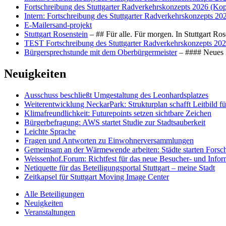
Fortschreibung des Stuttgarter Radverkehrskonzepts 2026 (Kop
Intern: Fortschreibung des Stuttgarter Radverkehrskonzepts 20
E-Mailersand-projekt
Stuttgart Rosenstein
– ## Für alle. Für morgen. In Stuttgart R
TEST Fortschreibung des Stuttgarter Radverkehrskonzepts 202
Bürgersprechstunde mit dem Oberbürgermeister
– #### Neues F
Neuigkeiten
Ausschuss beschließt Umgestaltung des Leonhards­platzes
Weiterentwicklung NeckarPark: Strukturplan schafft Leitbild für
Klimafreundlichkeit: Futurepoints setzen sichtbare Zeichen
Bürgerbefragung: AWS startet Studie zur Stadtsauberkeit
Leichte Sprache
Fragen und Antworten zu Einwohnerversammlungen
Gemeinsam an der Wärmewende arbeiten: Städte starten Fors
Weissenhof.Forum: Richtfest für das neue Besucher- und Info
Netiquette für das Beteiligungsportal Stuttgart – meine Stadt
Zeitkapsel für Stuttgart Moving Image Center
Alle Beteiligungen
Neuigkeiten
Veranstaltungen