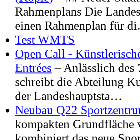
Rahmenplans Die Landesha
einen Rahmenplan für d
Test WMTS
Open Call - Künstlerisch
Entrées
– Anlässlich des
schreibt die Abteilung K
der Landeshauptsta…
Neubau Q22 Sportzentru
kompakten Grundfläche 
kombiniert das neue Spo