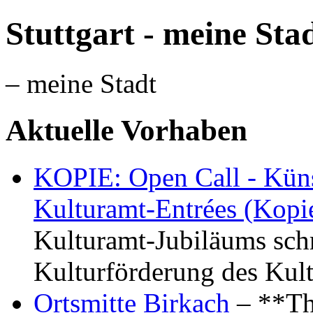
Stuttgart - meine Sta
– meine Stadt
Aktuelle Vorhaben
KOPIE: Open Call - Küns
Kulturamt-Entrées (Kopi
Kulturamt-Jubiläums schr
Kulturförderung des Kul
Ortsmitte Birkach
– **Th