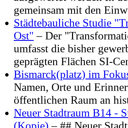
gemeinsam mit den Ein
Städtebauliche Studie "
Ost"
– Der "Transformat
umfasst die bisher gewer
geprägten Flächen SI-C
Bismarck(platz) im Foku
Namen, Orte und Erinner
öffentlichen Raum an hi
Neuer Stadtraum B14 - S
(Kopie)
– ## Neuer Stad