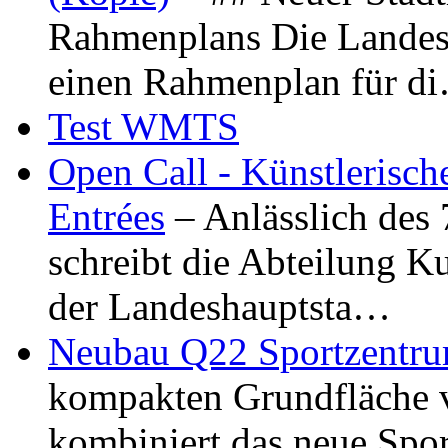
Rahmenplans Die Landesha
einen Rahmenplan für d
Test WMTS
Open Call - Künstlerisch
Entrées
– Anlässlich des
schreibt die Abteilung K
der Landeshauptsta…
Neubau Q22 Sportzentru
kompakten Grundfläche 
kombiniert das neue Spo