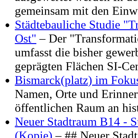
gemeinsam mit den Ein
Städtebauliche Studie "
Ost"
– Der "Transformat
umfasst die bisher gewer
geprägten Flächen SI-C
Bismarck(platz) im Foku
Namen, Orte und Erinner
öffentlichen Raum an hi
Neuer Stadtraum B14 - S
(Kopie)
– ## Neuer Stad