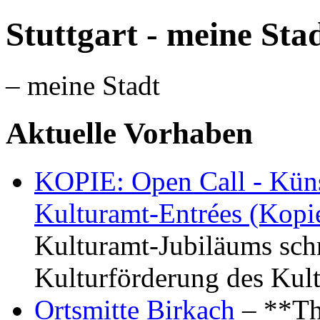
Stuttgart - meine Sta
– meine Stadt
Aktuelle Vorhaben
KOPIE: Open Call - Küns
Kulturamt-Entrées (Kopi
Kulturamt-Jubiläums schr
Kulturförderung des Kul
Ortsmitte Birkach
– **Th