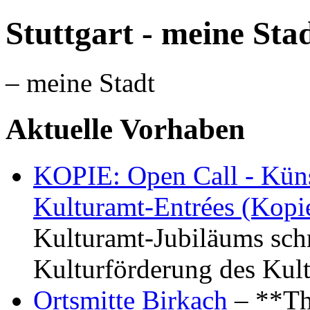
Stuttgart - meine Sta
– meine Stadt
Aktuelle Vorhaben
KOPIE: Open Call - Küns
Kulturamt-Entrées (Kopi
Kulturamt-Jubiläums schr
Kulturförderung des Kul
Ortsmitte Birkach
– **Th