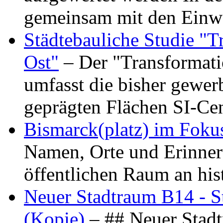
gemeinsam mit den Ein
Städtebauliche Studie "
Ost"
– Der "Transformat
umfasst die bisher gewer
geprägten Flächen SI-C
Bismarck(platz) im Foku
Namen, Orte und Erinner
öffentlichen Raum an hi
Neuer Stadtraum B14 - S
(Kopie)
– ## Neuer Stad