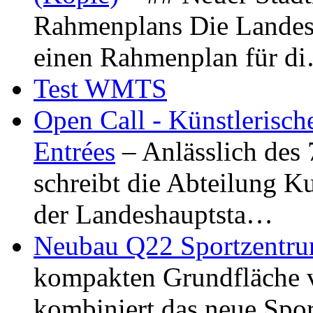
Rahmenplans Die Landesha
einen Rahmenplan für d
Test WMTS
Open Call - Künstlerisch
Entrées
– Anlässlich des
schreibt die Abteilung K
der Landeshauptsta…
Neubau Q22 Sportzentru
kompakten Grundfläche 
kombiniert das neue Spo