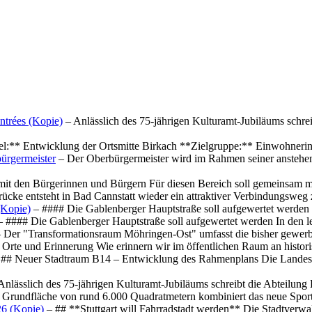
ntrées (Kopie)
– Anlässlich des 75-jährigen Kulturamt-Jubiläums schre
el:** Entwicklung der Ortsmitte Birkach **Zielgruppe:** Einwohner
ürgermeister
– Der Oberbürgermeister wird im Rahmen seiner anstehe
mit den Bürgerinnen und Bürgern Für diesen Bereich soll gemeinsam
cke entsteht in Bad Cannstatt wieder ein attraktiver Verbindungswe
(Kopie)
– #### Die Gablenberger Hauptstraße soll aufgewertet werde
 #### Die Gablenberger Hauptstraße soll aufgewertet werden In den
 Der "Transformationsraum Möhringen-Ost" umfasst die bisher gewerb
Orte und Erinnerung Wie erinnern wir im öffentlichen Raum an histo
## Neuer Stadtraum B14 – Entwicklung des Rahmenplans Die Landesha
Anlässlich des 75-jährigen Kulturamt-Jubiläums schreibt die Abteilun
 Grundfläche von rund 6.000 Quadratmetern kombiniert das neue Spo
26 (Kopie)
– ## **Stuttgart will Fahrradstadt werden** Die Stadtverwalt