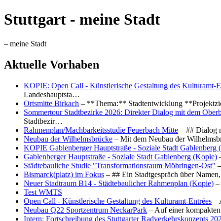
Stuttgart - meine Stadt
– meine Stadt
Aktuelle Vorhaben
KOPIE: Open Call - Künstlerische Gestaltung des Kulturamt-E
Landeshauptsta…
Ortsmitte Birkach
– **Thema:** Stadtentwicklung **Projektzi
Sommertour Stadtbezirke 2026: Direkter Dialog mit dem Oberb
Stadtbezir…
Rahmenplan/Machbarkeitsstudie Feuerbach Mitte
– ## Dialog 
Neubau der Wilhelmsbrücke
– Mit dem Neubau der Wilhelmsbrü
KOPIE Gablenberger Hauptstraße - Soziale Stadt Gablenberg 
Gablenberger Hauptstraße - Soziale Stadt Gablenberg (Kopie)
–
Städtebauliche Studie "Transformationsraum Möhringen-Ost"
–
Bismarck(platz) im Fokus
– ## Ein Stadtgespräch über Namen, 
Neuer Stadtraum B14 - Städtebaulicher Rahmenplan (Kopie)
– 
Test WMTS
Open Call - Künstlerische Gestaltung des Kulturamt-Entrées
– 
Neubau Q22 Sportzentrum NeckarPark
– Auf einer kompakten
Intern: Fortschreibung des Stuttgarter Radverkehrskonzepts 20