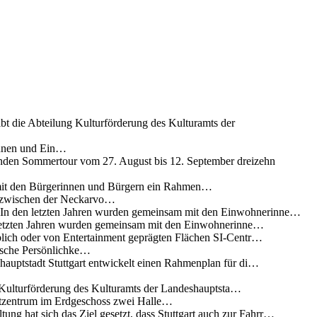
ibt die Abteilung Kulturförderung des Kulturamts der
innen und Ein…
nden Sommertour vom 27. August bis 12. September dreizehn
 mit den Bürgerinnen und Bürgern ein Rahmen…
g zwischen der Neckarvo…
n In den letzten Jahren wurden gemeinsam mit den Einwohnerinne…
 letzten Jahren wurden gemeinsam mit den Einwohnerinne…
lich oder von Entertainment geprägten Flächen SI-Centr…
rische Persönlichke…
uptstadt Stuttgart entwickelt einen Rahmenplan für di…
g Kulturförderung des Kulturamts der Landeshauptsta…
rtzentrum im Erdgeschoss zwei Halle…
ung hat sich das Ziel gesetzt, dass Stuttgart auch zur Fahrr…