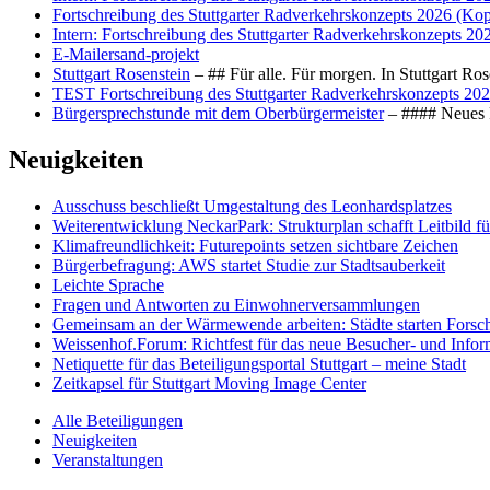
Fortschreibung des Stuttgarter Radverkehrskonzepts 2026 (Kop
Intern: Fortschreibung des Stuttgarter Radverkehrskonzepts 20
E-Mailersand-projekt
Stuttgart Rosenstein
– ## Für alle. Für morgen. In Stuttgart R
TEST Fortschreibung des Stuttgarter Radverkehrskonzepts 202
Bürgersprechstunde mit dem Oberbürgermeister
– #### Neues F
Neuigkeiten
Ausschuss beschließt Umgestaltung des Leonhards­platzes
Weiterentwicklung NeckarPark: Strukturplan schafft Leitbild für
Klimafreundlichkeit: Futurepoints setzen sichtbare Zeichen
Bürgerbefragung: AWS startet Studie zur Stadtsauberkeit
Leichte Sprache
Fragen und Antworten zu Einwohnerversammlungen
Gemeinsam an der Wärmewende arbeiten: Städte starten Fors
Weissenhof.Forum: Richtfest für das neue Besucher- und Info
Netiquette für das Beteiligungsportal Stuttgart – meine Stadt
Zeitkapsel für Stuttgart Moving Image Center
Alle Beteiligungen
Neuigkeiten
Veranstaltungen