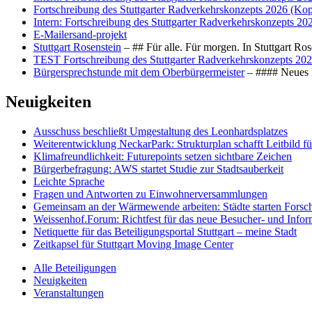
Fortschreibung des Stuttgarter Radverkehrskonzepts 2026 (Kop
Intern: Fortschreibung des Stuttgarter Radverkehrskonzepts 20
E-Mailersand-projekt
Stuttgart Rosenstein
– ## Für alle. Für morgen. In Stuttgart R
TEST Fortschreibung des Stuttgarter Radverkehrskonzepts 202
Bürgersprechstunde mit dem Oberbürgermeister
– #### Neues F
Neuigkeiten
Ausschuss beschließt Umgestaltung des Leonhards­platzes
Weiterentwicklung NeckarPark: Strukturplan schafft Leitbild für
Klimafreundlichkeit: Futurepoints setzen sichtbare Zeichen
Bürgerbefragung: AWS startet Studie zur Stadtsauberkeit
Leichte Sprache
Fragen und Antworten zu Einwohnerversammlungen
Gemeinsam an der Wärmewende arbeiten: Städte starten Fors
Weissenhof.Forum: Richtfest für das neue Besucher- und Info
Netiquette für das Beteiligungsportal Stuttgart – meine Stadt
Zeitkapsel für Stuttgart Moving Image Center
Alle Beteiligungen
Neuigkeiten
Veranstaltungen