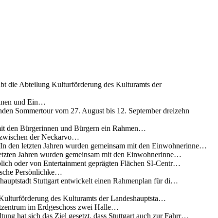
ibt die Abteilung Kulturförderung des Kulturamts der
innen und Ein…
nden Sommertour vom 27. August bis 12. September dreizehn
 mit den Bürgerinnen und Bürgern ein Rahmen…
g zwischen der Neckarvo…
n In den letzten Jahren wurden gemeinsam mit den Einwohnerinne…
 letzten Jahren wurden gemeinsam mit den Einwohnerinne…
lich oder von Entertainment geprägten Flächen SI-Centr…
rische Persönlichke…
uptstadt Stuttgart entwickelt einen Rahmenplan für di…
g Kulturförderung des Kulturamts der Landeshauptsta…
rtzentrum im Erdgeschoss zwei Halle…
ung hat sich das Ziel gesetzt, dass Stuttgart auch zur Fahrr…