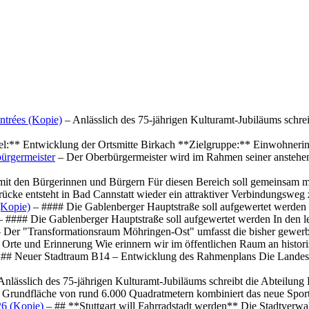
ntrées (Kopie)
– Anlässlich des 75-jährigen Kulturamt-Jubiläums schre
el:** Entwicklung der Ortsmitte Birkach **Zielgruppe:** Einwohner
ürgermeister
– Der Oberbürgermeister wird im Rahmen seiner anstehe
mit den Bürgerinnen und Bürgern Für diesen Bereich soll gemeinsam
cke entsteht in Bad Cannstatt wieder ein attraktiver Verbindungswe
(Kopie)
– #### Die Gablenberger Hauptstraße soll aufgewertet werde
 #### Die Gablenberger Hauptstraße soll aufgewertet werden In den
 Der "Transformationsraum Möhringen-Ost" umfasst die bisher gewerb
Orte und Erinnerung Wie erinnern wir im öffentlichen Raum an histo
## Neuer Stadtraum B14 – Entwicklung des Rahmenplans Die Landesha
Anlässlich des 75-jährigen Kulturamt-Jubiläums schreibt die Abteilun
 Grundfläche von rund 6.000 Quadratmetern kombiniert das neue Spo
26 (Kopie)
– ## **Stuttgart will Fahrradstadt werden** Die Stadtverwalt