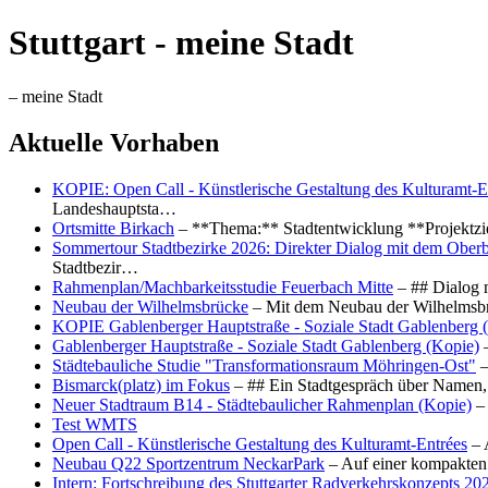
Stuttgart - meine Stadt
– meine Stadt
Aktuelle Vorhaben
KOPIE: Open Call - Künstlerische Gestaltung des Kulturamt-E
Landeshauptsta…
Ortsmitte Birkach
– **Thema:** Stadtentwicklung **Projektzi
Sommertour Stadtbezirke 2026: Direkter Dialog mit dem Oberb
Stadtbezir…
Rahmenplan/Machbarkeitsstudie Feuerbach Mitte
– ## Dialog 
Neubau der Wilhelmsbrücke
– Mit dem Neubau der Wilhelmsbrü
KOPIE Gablenberger Hauptstraße - Soziale Stadt Gablenberg 
Gablenberger Hauptstraße - Soziale Stadt Gablenberg (Kopie)
–
Städtebauliche Studie "Transformationsraum Möhringen-Ost"
–
Bismarck(platz) im Fokus
– ## Ein Stadtgespräch über Namen, 
Neuer Stadtraum B14 - Städtebaulicher Rahmenplan (Kopie)
– 
Test WMTS
Open Call - Künstlerische Gestaltung des Kulturamt-Entrées
– 
Neubau Q22 Sportzentrum NeckarPark
– Auf einer kompakten
Intern: Fortschreibung des Stuttgarter Radverkehrskonzepts 20