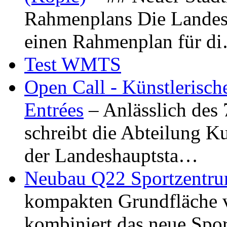
Rahmenplans Die Landesha
einen Rahmenplan für d
Test WMTS
Open Call - Künstlerisch
Entrées
– Anlässlich des
schreibt die Abteilung K
der Landeshauptsta…
Neubau Q22 Sportzentru
kompakten Grundfläche 
kombiniert das neue Spo