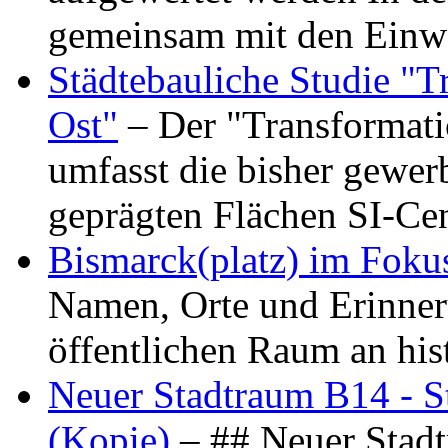
gemeinsam mit den Ein
Städtebauliche Studie "
Ost"
– Der "Transformat
umfasst die bisher gewer
geprägten Flächen SI-C
Bismarck(platz) im Foku
Namen, Orte und Erinner
öffentlichen Raum an hi
Neuer Stadtraum B14 - S
(Kopie)
– ## Neuer Stad