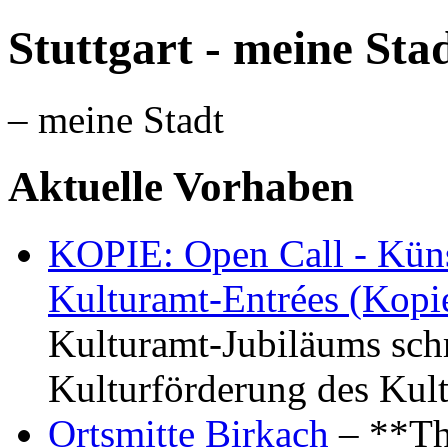
Stuttgart - meine Sta
– meine Stadt
Aktuelle Vorhaben
KOPIE: Open Call - Küns
Kulturamt-Entrées (Kopi
Kulturamt-Jubiläums schr
Kulturförderung des Kul
Ortsmitte Birkach
– **Th