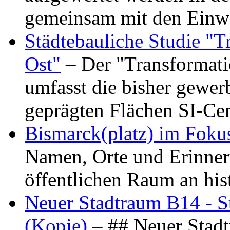
gemeinsam mit den Ein
Städtebauliche Studie "
Ost"
– Der "Transformat
umfasst die bisher gewer
geprägten Flächen SI-C
Bismarck(platz) im Foku
Namen, Orte und Erinner
öffentlichen Raum an hi
Neuer Stadtraum B14 - S
(Kopie)
– ## Neuer Stad