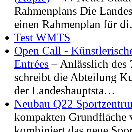
Rahmenplans Die Landesha
einen Rahmenplan für d
Test WMTS
Open Call - Künstlerisch
Entrées
– Anlässlich des
schreibt die Abteilung K
der Landeshauptsta…
Neubau Q22 Sportzentru
kompakten Grundfläche 
kombiniert das neue Spo