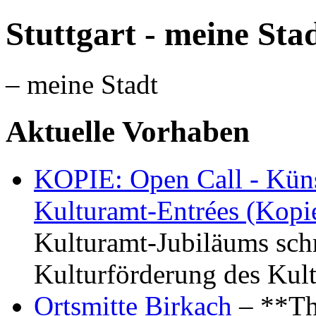
Stuttgart - meine Sta
– meine Stadt
Aktuelle Vorhaben
KOPIE: Open Call - Küns
Kulturamt-Entrées (Kopi
Kulturamt-Jubiläums schr
Kulturförderung des Kul
Ortsmitte Birkach
– **Th