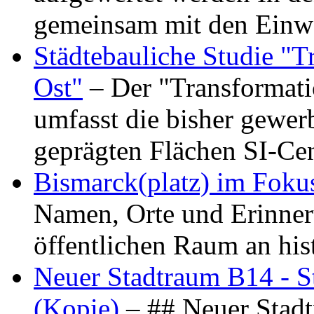
gemeinsam mit den Ein
Städtebauliche Studie "
Ost"
– Der "Transformat
umfasst die bisher gewer
geprägten Flächen SI-C
Bismarck(platz) im Foku
Namen, Orte und Erinner
öffentlichen Raum an hi
Neuer Stadtraum B14 - S
(Kopie)
– ## Neuer Stad