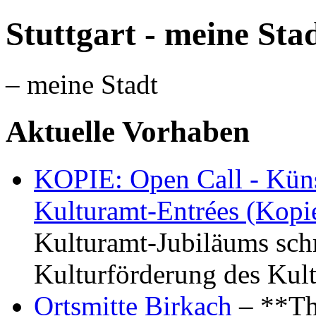
Stuttgart - meine Sta
– meine Stadt
Aktuelle Vorhaben
KOPIE: Open Call - Küns
Kulturamt-Entrées (Kopi
Kulturamt-Jubiläums schr
Kulturförderung des Kul
Ortsmitte Birkach
– **Th