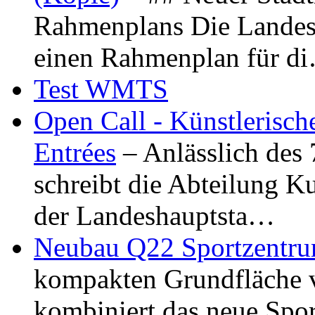
Rahmenplans Die Landesha
einen Rahmenplan für d
Test WMTS
Open Call - Künstlerisch
Entrées
– Anlässlich des
schreibt die Abteilung K
der Landeshauptsta…
Neubau Q22 Sportzentru
kompakten Grundfläche 
kombiniert das neue Spo