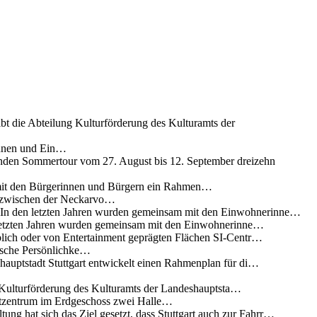
ibt die Abteilung Kulturförderung des Kulturamts der
innen und Ein…
nden Sommertour vom 27. August bis 12. September dreizehn
 mit den Bürgerinnen und Bürgern ein Rahmen…
g zwischen der Neckarvo…
n In den letzten Jahren wurden gemeinsam mit den Einwohnerinne…
 letzten Jahren wurden gemeinsam mit den Einwohnerinne…
lich oder von Entertainment geprägten Flächen SI-Centr…
rische Persönlichke…
uptstadt Stuttgart entwickelt einen Rahmenplan für di…
g Kulturförderung des Kulturamts der Landeshauptsta…
rtzentrum im Erdgeschoss zwei Halle…
ung hat sich das Ziel gesetzt, dass Stuttgart auch zur Fahrr…