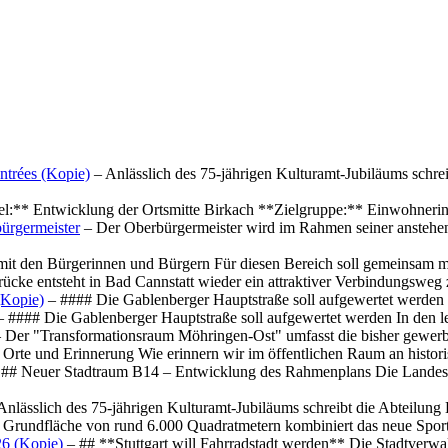
ntrées (Kopie)
– Anlässlich des 75-jährigen Kulturamt-Jubiläums schre
el:** Entwicklung der Ortsmitte Birkach **Zielgruppe:** Einwohner
ürgermeister
– Der Oberbürgermeister wird im Rahmen seiner anstehe
mit den Bürgerinnen und Bürgern Für diesen Bereich soll gemeinsam
cke entsteht in Bad Cannstatt wieder ein attraktiver Verbindungswe
(Kopie)
– #### Die Gablenberger Hauptstraße soll aufgewertet werde
 #### Die Gablenberger Hauptstraße soll aufgewertet werden In den
 Der "Transformationsraum Möhringen-Ost" umfasst die bisher gewerb
Orte und Erinnerung Wie erinnern wir im öffentlichen Raum an histo
## Neuer Stadtraum B14 – Entwicklung des Rahmenplans Die Landesha
Anlässlich des 75-jährigen Kulturamt-Jubiläums schreibt die Abteilun
 Grundfläche von rund 6.000 Quadratmetern kombiniert das neue Spo
26 (Kopie)
– ## **Stuttgart will Fahrradstadt werden** Die Stadtverwalt