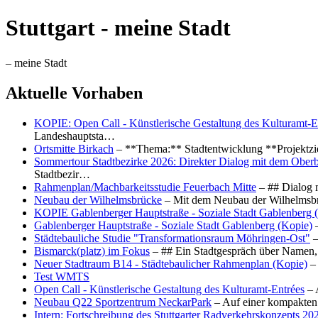
Stuttgart - meine Stadt
– meine Stadt
Aktuelle Vorhaben
KOPIE: Open Call - Künstlerische Gestaltung des Kulturamt-E
Landeshauptsta…
Ortsmitte Birkach
– **Thema:** Stadtentwicklung **Projektzi
Sommertour Stadtbezirke 2026: Direkter Dialog mit dem Oberb
Stadtbezir…
Rahmenplan/Machbarkeitsstudie Feuerbach Mitte
– ## Dialog 
Neubau der Wilhelmsbrücke
– Mit dem Neubau der Wilhelmsbrü
KOPIE Gablenberger Hauptstraße - Soziale Stadt Gablenberg 
Gablenberger Hauptstraße - Soziale Stadt Gablenberg (Kopie)
–
Städtebauliche Studie "Transformationsraum Möhringen-Ost"
–
Bismarck(platz) im Fokus
– ## Ein Stadtgespräch über Namen, 
Neuer Stadtraum B14 - Städtebaulicher Rahmenplan (Kopie)
– 
Test WMTS
Open Call - Künstlerische Gestaltung des Kulturamt-Entrées
– 
Neubau Q22 Sportzentrum NeckarPark
– Auf einer kompakten
Intern: Fortschreibung des Stuttgarter Radverkehrskonzepts 20