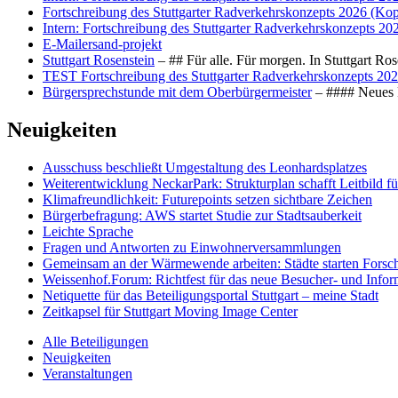
Fortschreibung des Stuttgarter Radverkehrskonzepts 2026 (Kop
Intern: Fortschreibung des Stuttgarter Radverkehrskonzepts 20
E-Mailersand-projekt
Stuttgart Rosenstein
– ## Für alle. Für morgen. In Stuttgart R
TEST Fortschreibung des Stuttgarter Radverkehrskonzepts 202
Bürgersprechstunde mit dem Oberbürgermeister
– #### Neues F
Neuigkeiten
Ausschuss beschließt Umgestaltung des Leonhards­platzes
Weiterentwicklung NeckarPark: Strukturplan schafft Leitbild für
Klimafreundlichkeit: Futurepoints setzen sichtbare Zeichen
Bürgerbefragung: AWS startet Studie zur Stadtsauberkeit
Leichte Sprache
Fragen und Antworten zu Einwohnerversammlungen
Gemeinsam an der Wärmewende arbeiten: Städte starten Fors
Weissenhof.Forum: Richtfest für das neue Besucher- und Info
Netiquette für das Beteiligungsportal Stuttgart – meine Stadt
Zeitkapsel für Stuttgart Moving Image Center
Alle Beteiligungen
Neuigkeiten
Veranstaltungen