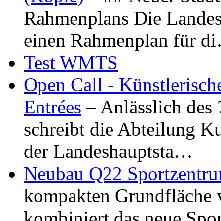
Rahmenplans Die Landesha
einen Rahmenplan für d
Test WMTS
Open Call - Künstlerisch
Entrées
– Anlässlich des
schreibt die Abteilung K
der Landeshauptsta…
Neubau Q22 Sportzentru
kompakten Grundfläche 
kombiniert das neue Spo