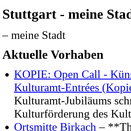
Stuttgart - meine Sta
– meine Stadt
Aktuelle Vorhaben
KOPIE: Open Call - Küns
Kulturamt-Entrées (Kopi
Kulturamt-Jubiläums schr
Kulturförderung des Kul
Ortsmitte Birkach
– **Th