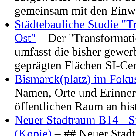
gemeinsam mit den Ein
Städtebauliche Studie "
Ost"
– Der "Transformat
umfasst die bisher gewer
geprägten Flächen SI-C
Bismarck(platz) im Foku
Namen, Orte und Erinner
öffentlichen Raum an hi
Neuer Stadtraum B14 - S
(Kopie)
– ## Neuer Stad