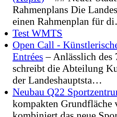
Rahmenplans Die Landesha
einen Rahmenplan für d
Test WMTS
Open Call - Künstlerisch
Entrées
– Anlässlich des
schreibt die Abteilung K
der Landeshauptsta…
Neubau Q22 Sportzentru
kompakten Grundfläche 
kombiniert das neue Spo