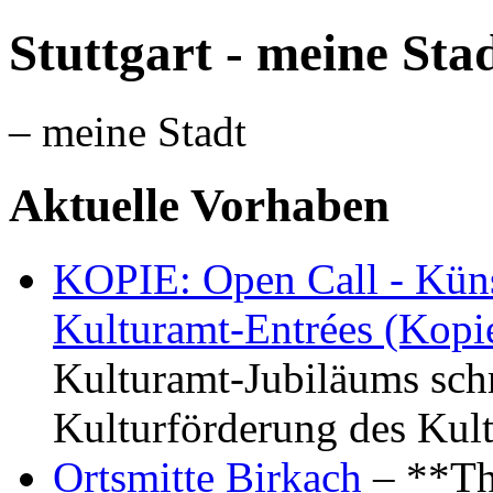
Stuttgart - meine Sta
– meine Stadt
Aktuelle Vorhaben
KOPIE: Open Call - Küns
Kulturamt-Entrées (Kopi
Kulturamt-Jubiläums schr
Kulturförderung des Kul
Ortsmitte Birkach
– **Th