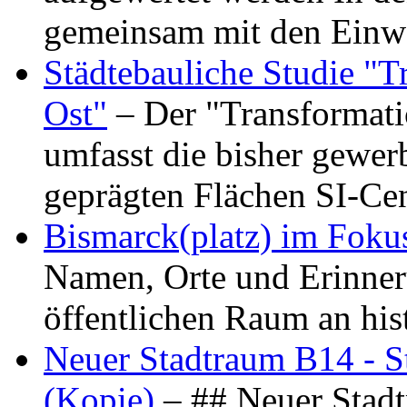
gemeinsam mit den Ein
Städtebauliche Studie "
Ost"
– Der "Transformat
umfasst die bisher gewer
geprägten Flächen SI-C
Bismarck(platz) im Foku
Namen, Orte und Erinner
öffentlichen Raum an hi
Neuer Stadtraum B14 - S
(Kopie)
– ## Neuer Stad