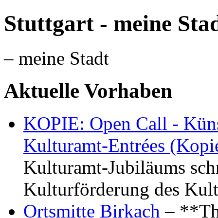
Stuttgart - meine Sta
– meine Stadt
Aktuelle Vorhaben
KOPIE: Open Call - Küns
Kulturamt-Entrées (Kopi
Kulturamt-Jubiläums schr
Kulturförderung des Kul
Ortsmitte Birkach
– **Th