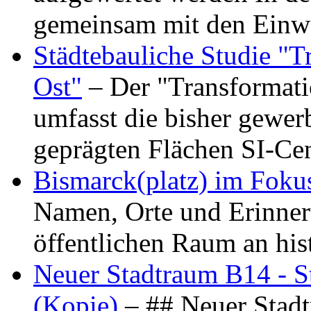
gemeinsam mit den Ein
Städtebauliche Studie "
Ost"
– Der "Transformat
umfasst die bisher gewer
geprägten Flächen SI-C
Bismarck(platz) im Foku
Namen, Orte und Erinner
öffentlichen Raum an hi
Neuer Stadtraum B14 - S
(Kopie)
– ## Neuer Stad