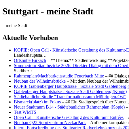
Stuttgart - meine Stadt
– meine Stadt
Aktuelle Vorhaben
KOPIE: Open Call - Künstlerische Gestaltung des Kulturamt-E
Landeshauptsta…
Ortsmitte Birkach
– **Thema:** Stadtentwicklung **Projektzi
Sommertour Stadtbezirke 2026: Direkter Dialog mit dem Oberb
Stadtbezir…
Rahmenplan/Machbarkeitsstudie Feuerbach Mitte
– ## Dialog 
Neubau der Wilhelmsbrücke
– Mit dem Neubau der Wilhelmsbrü
KOPIE Gablenberger Hauptstraße - Soziale Stadt Gablenberg 
Gablenberger Hauptstraße - Soziale Stadt Gablenberg (Kopie)
–
Städtebauliche Studie "Transformationsraum Möhringen-Ost"
–
Bismarck(platz) im Fokus
– ## Ein Stadtgespräch über Namen, 
Neuer Stadtraum B14 - Städtebaulicher Rahmenplan (Kopie)
– 
Test WMTS
Open Call - Künstlerische Gestaltung des Kulturamt-Entrées
– 
Neubau Q22 Sportzentrum NeckarPark
– Auf einer kompakten
Intern: Fortschreibung des Stuttgarter Radverkehrskonzepts 20