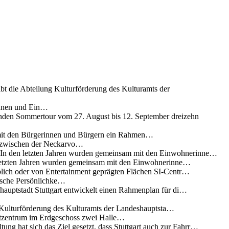
ibt die Abteilung Kulturförderung des Kulturamts der
innen und Ein…
nden Sommertour vom 27. August bis 12. September dreizehn
 mit den Bürgerinnen und Bürgern ein Rahmen…
g zwischen der Neckarvo…
n In den letzten Jahren wurden gemeinsam mit den Einwohnerinne…
 letzten Jahren wurden gemeinsam mit den Einwohnerinne…
lich oder von Entertainment geprägten Flächen SI-Centr…
rische Persönlichke…
uptstadt Stuttgart entwickelt einen Rahmenplan für di…
g Kulturförderung des Kulturamts der Landeshauptsta…
rtzentrum im Erdgeschoss zwei Halle…
ung hat sich das Ziel gesetzt, dass Stuttgart auch zur Fahrr…