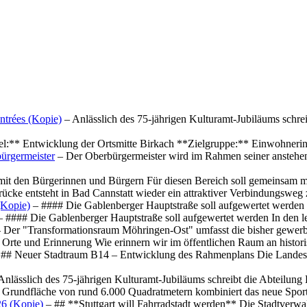
ntrées (Kopie)
– Anlässlich des 75-jährigen Kulturamt-Jubiläums schre
el:** Entwicklung der Ortsmitte Birkach **Zielgruppe:** Einwohner
ürgermeister
– Der Oberbürgermeister wird im Rahmen seiner anstehe
mit den Bürgerinnen und Bürgern Für diesen Bereich soll gemeinsam
cke entsteht in Bad Cannstatt wieder ein attraktiver Verbindungswe
(Kopie)
– #### Die Gablenberger Hauptstraße soll aufgewertet werde
 #### Die Gablenberger Hauptstraße soll aufgewertet werden In den
 Der "Transformationsraum Möhringen-Ost" umfasst die bisher gewerb
Orte und Erinnerung Wie erinnern wir im öffentlichen Raum an histo
## Neuer Stadtraum B14 – Entwicklung des Rahmenplans Die Landesha
Anlässlich des 75-jährigen Kulturamt-Jubiläums schreibt die Abteilun
 Grundfläche von rund 6.000 Quadratmetern kombiniert das neue Spo
26 (Kopie)
– ## **Stuttgart will Fahrradstadt werden** Die Stadtverwalt