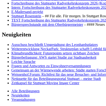
Fortschreibung des Stuttgarter Radverkehrskonzepts 2026 (Kop
Intern: Fortschreibung des Stuttgarter Radverkehrskonzepts 20
E-Mailersand-projekt
Stuttgart Rosenstein
– ## Für alle. Für morgen. In Stuttgart R
TEST Fortschreibung des Stuttgarter Radverkehrskonzepts 202
Bürgersprechstunde mit dem Oberbürgermeister
– #### Neues F
Neuigkeiten
Ausschuss beschließt Umgestaltung des Leonhards­platzes
Weiterentwicklung NeckarPark: Strukturplan schafft Leitbild für
Klimafreundlichkeit: Futurepoints setzen sichtbare Zeichen
Bürgerbefragung: AWS startet Studie zur Stadtsauberkeit
Leichte Sprache
Fragen und Antworten zu Einwohnerversammlungen
Gemeinsam an der Wärmewende arbeiten: Städte starten Fors
Weissenhof.Forum: Richtfest für das neue Besucher- und Info
Netiquette für das Beteiligungsportal Stuttgart – meine Stadt
Zeitkapsel für Stuttgart Moving Image Center
Alle Beteiligungen
Neuigkeiten
Veranstaltungen