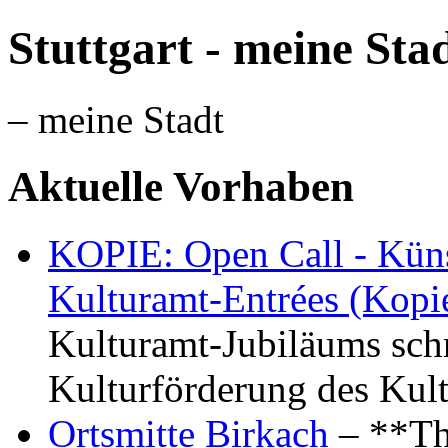
Stuttgart - meine Sta
– meine Stadt
Aktuelle Vorhaben
KOPIE: Open Call - Küns
Kulturamt-Entrées (Kopi
Kulturamt-Jubiläums schr
Kulturförderung des Kul
Ortsmitte Birkach
– **Th