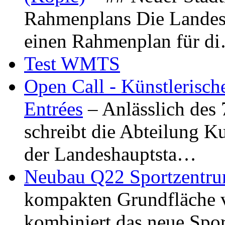
Rahmenplans Die Landesha
einen Rahmenplan für d
Test WMTS
Open Call - Künstlerisch
Entrées
– Anlässlich des
schreibt die Abteilung K
der Landeshauptsta…
Neubau Q22 Sportzentru
kompakten Grundfläche 
kombiniert das neue Spo