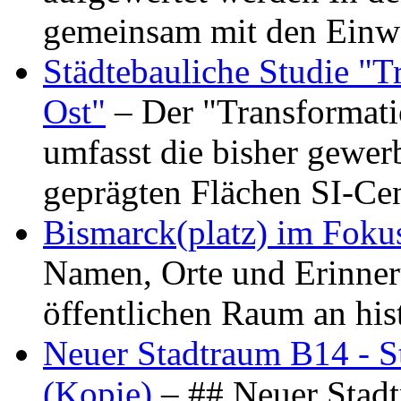
gemeinsam mit den Ein
Städtebauliche Studie "
Ost"
– Der "Transformat
umfasst die bisher gewer
geprägten Flächen SI-C
Bismarck(platz) im Foku
Namen, Orte und Erinner
öffentlichen Raum an hi
Neuer Stadtraum B14 - S
(Kopie)
– ## Neuer Stad