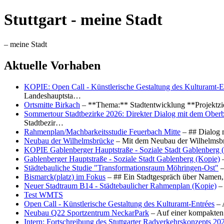
Stuttgart - meine Stadt
– meine Stadt
Aktuelle Vorhaben
KOPIE: Open Call - Künstlerische Gestaltung des Kulturamt-E
Landeshauptsta…
Ortsmitte Birkach
– **Thema:** Stadtentwicklung **Projektzi
Sommertour Stadtbezirke 2026: Direkter Dialog mit dem Oberb
Stadtbezir…
Rahmenplan/Machbarkeitsstudie Feuerbach Mitte
– ## Dialog 
Neubau der Wilhelmsbrücke
– Mit dem Neubau der Wilhelmsbrü
KOPIE Gablenberger Hauptstraße - Soziale Stadt Gablenberg 
Gablenberger Hauptstraße - Soziale Stadt Gablenberg (Kopie)
–
Städtebauliche Studie "Transformationsraum Möhringen-Ost"
–
Bismarck(platz) im Fokus
– ## Ein Stadtgespräch über Namen, 
Neuer Stadtraum B14 - Städtebaulicher Rahmenplan (Kopie)
– 
Test WMTS
Open Call - Künstlerische Gestaltung des Kulturamt-Entrées
– 
Neubau Q22 Sportzentrum NeckarPark
– Auf einer kompakten
Intern: Fortschreibung des Stuttgarter Radverkehrskonzepts 20