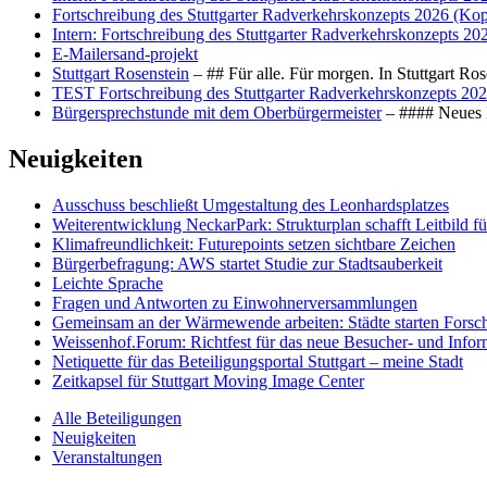
Fortschreibung des Stuttgarter Radverkehrskonzepts 2026 (Kop
Intern: Fortschreibung des Stuttgarter Radverkehrskonzepts 20
E-Mailersand-projekt
Stuttgart Rosenstein
– ## Für alle. Für morgen. In Stuttgart R
TEST Fortschreibung des Stuttgarter Radverkehrskonzepts 202
Bürgersprechstunde mit dem Oberbürgermeister
– #### Neues F
Neuigkeiten
Ausschuss beschließt Umgestaltung des Leonhards­platzes
Weiterentwicklung NeckarPark: Strukturplan schafft Leitbild für
Klimafreundlichkeit: Futurepoints setzen sichtbare Zeichen
Bürgerbefragung: AWS startet Studie zur Stadtsauberkeit
Leichte Sprache
Fragen und Antworten zu Einwohnerversammlungen
Gemeinsam an der Wärmewende arbeiten: Städte starten Fors
Weissenhof.Forum: Richtfest für das neue Besucher- und Info
Netiquette für das Beteiligungsportal Stuttgart – meine Stadt
Zeitkapsel für Stuttgart Moving Image Center
Alle Beteiligungen
Neuigkeiten
Veranstaltungen