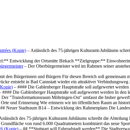
ntrées (Kopie)
– Anlässlich des 75-jährigen Kulturamt-Jubiläums schre
el:** Entwicklung der Ortsmitte Birkach **Zielgruppe:** Einwohner
ürgermeister
– Der Oberbürgermeister wird im Rahmen seiner anstehe
mit den Bürgerinnen und Bürgern Für diesen Bereich soll gemeinsam
cke entsteht in Bad Cannstatt wieder ein attraktiver Verbindungswe
(Kopie)
– #### Die Gablenberger Hauptstraße soll aufgewertet werde
 #### Die Gablenberger Hauptstraße soll aufgewertet werden In den
 Der "Transformationsraum Möhringen-Ost" umfasst die bisher gewerb
Orte und Erinnerung Wie erinnern wir im öffentlichen Raum an histo
## Neuer Stadtraum B14 – Entwicklung des Rahmenplans Die Landesha
Anlässlich des 75-jährigen Kulturamt-Jubiläums schreibt die Abteilun
 Grundfläche von rund 6.000 Quadratmetern kombiniert das neue Spo
26 (Kopie)
– ## **Stuttgart will Fahrradstadt werden** Die Stadtverwalt