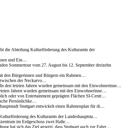
ibt die Abteilung Kulturförderung des Kulturamts der
innen und Ein…
nden Sommertour vom 27. August bis 12. September dreizehn
 mit den Bürgerinnen und Bürgern ein Rahmen…
g zwischen der Neckarvo…
n In den letzten Jahren wurden gemeinsam mit den Einwohnerinne…
 letzten Jahren wurden gemeinsam mit den Einwohnerinne…
lich oder von Entertainment geprägten Flächen SI-Centr…
rische Persönlichke…
uptstadt Stuttgart entwickelt einen Rahmenplan für di…
g Kulturförderung des Kulturamts der Landeshauptsta…
rtzentrum im Erdgeschoss zwei Halle…
ung hat sich das Ziel gesetzt, dass Stuttgart auch zur Fahrr…