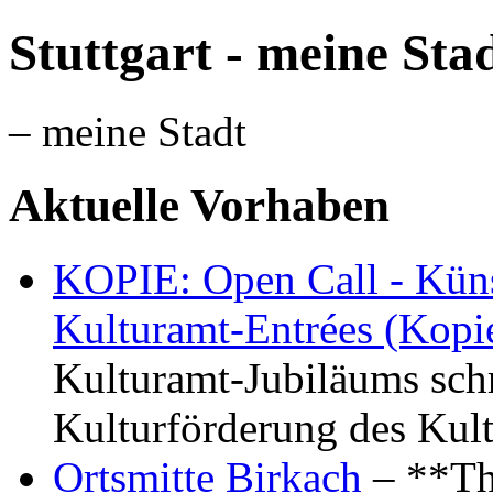
Stuttgart - meine Sta
– meine Stadt
Aktuelle Vorhaben
KOPIE: Open Call - Küns
Kulturamt-Entrées (Kopi
Kulturamt-Jubiläums schr
Kulturförderung des Kul
Ortsmitte Birkach
– **Th