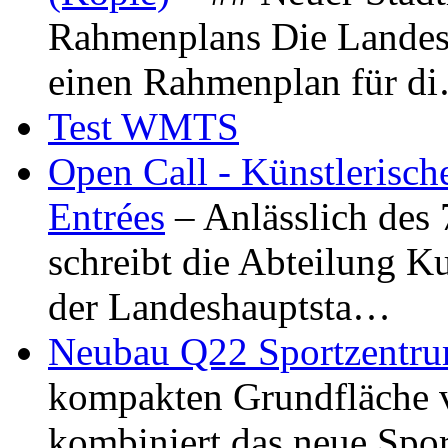
Rahmenplans Die Landesha
einen Rahmenplan für d
Test WMTS
Open Call - Künstlerisch
Entrées
– Anlässlich des
schreibt die Abteilung K
der Landeshauptsta…
Neubau Q22 Sportzentru
kompakten Grundfläche 
kombiniert das neue Spo