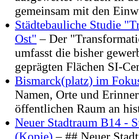
gemeinsam mit den Ein
Städtebauliche Studie "
Ost"
– Der "Transformat
umfasst die bisher gewer
geprägten Flächen SI-C
Bismarck(platz) im Foku
Namen, Orte und Erinner
öffentlichen Raum an hi
Neuer Stadtraum B14 - S
(Kopie)
– ## Neuer Stad