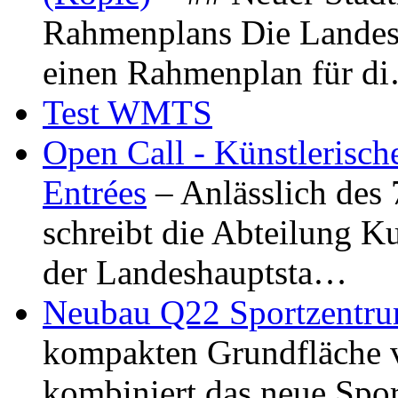
Rahmenplans Die Landesha
einen Rahmenplan für d
Test WMTS
Open Call - Künstlerisch
Entrées
– Anlässlich des
schreibt die Abteilung K
der Landeshauptsta…
Neubau Q22 Sportzentru
kompakten Grundfläche 
kombiniert das neue Spo