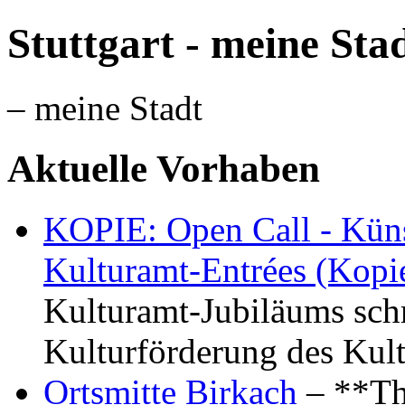
Stuttgart - meine Sta
– meine Stadt
Aktuelle Vorhaben
KOPIE: Open Call - Küns
Kulturamt-Entrées (Kopi
Kulturamt-Jubiläums schr
Kulturförderung des Kul
Ortsmitte Birkach
– **Th