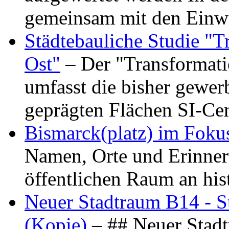
gemeinsam mit den Ein
Städtebauliche Studie "
Ost"
– Der "Transformat
umfasst die bisher gewer
geprägten Flächen SI-C
Bismarck(platz) im Foku
Namen, Orte und Erinner
öffentlichen Raum an hi
Neuer Stadtraum B14 - S
(Kopie)
– ## Neuer Stad