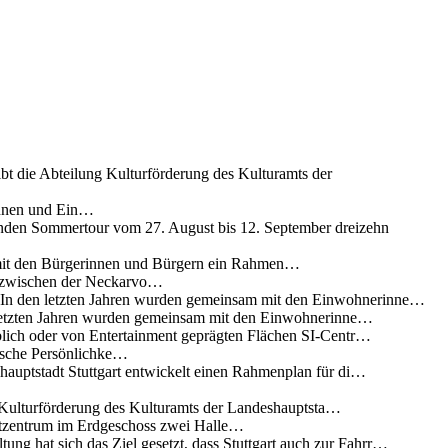
ibt die Abteilung Kulturförderung des Kulturamts der
innen und Ein…
nden Sommertour vom 27. August bis 12. September dreizehn
 mit den Bürgerinnen und Bürgern ein Rahmen…
g zwischen der Neckarvo…
n In den letzten Jahren wurden gemeinsam mit den Einwohnerinne…
 letzten Jahren wurden gemeinsam mit den Einwohnerinne…
lich oder von Entertainment geprägten Flächen SI-Centr…
rische Persönlichke…
uptstadt Stuttgart entwickelt einen Rahmenplan für di…
g Kulturförderung des Kulturamts der Landeshauptsta…
rtzentrum im Erdgeschoss zwei Halle…
ung hat sich das Ziel gesetzt, dass Stuttgart auch zur Fahrr…