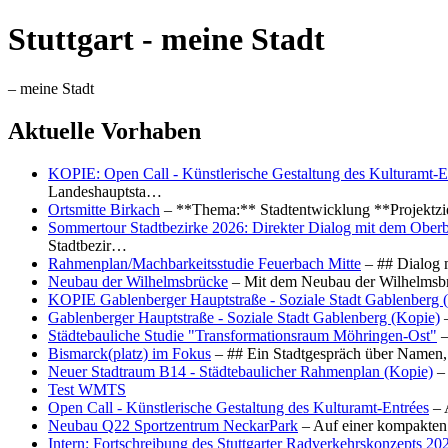
Stuttgart - meine Stadt
– meine Stadt
Aktuelle Vorhaben
KOPIE: Open Call - Künstlerische Gestaltung des Kulturamt-E
Landeshauptsta…
Ortsmitte Birkach
– **Thema:** Stadtentwicklung **Projektzi
Sommertour Stadtbezirke 2026: Direkter Dialog mit dem Oberb
Stadtbezir…
Rahmenplan/Machbarkeitsstudie Feuerbach Mitte
– ## Dialog 
Neubau der Wilhelmsbrücke
– Mit dem Neubau der Wilhelmsbrü
KOPIE Gablenberger Hauptstraße - Soziale Stadt Gablenberg 
Gablenberger Hauptstraße - Soziale Stadt Gablenberg (Kopie)
–
Städtebauliche Studie "Transformationsraum Möhringen-Ost"
–
Bismarck(platz) im Fokus
– ## Ein Stadtgespräch über Namen, 
Neuer Stadtraum B14 - Städtebaulicher Rahmenplan (Kopie)
– 
Test WMTS
Open Call - Künstlerische Gestaltung des Kulturamt-Entrées
– 
Neubau Q22 Sportzentrum NeckarPark
– Auf einer kompakten
Intern: Fortschreibung des Stuttgarter Radverkehrskonzepts 20