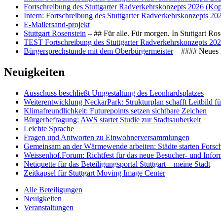
Fortschreibung des Stuttgarter Radverkehrskonzepts 2026 (Kop
Intern: Fortschreibung des Stuttgarter Radverkehrskonzepts 20
E-Mailersand-projekt
Stuttgart Rosenstein
– ## Für alle. Für morgen. In Stuttgart R
TEST Fortschreibung des Stuttgarter Radverkehrskonzepts 202
Bürgersprechstunde mit dem Oberbürgermeister
– #### Neues F
Neuigkeiten
Ausschuss beschließt Umgestaltung des Leonhards­platzes
Weiterentwicklung NeckarPark: Strukturplan schafft Leitbild für
Klimafreundlichkeit: Futurepoints setzen sichtbare Zeichen
Bürgerbefragung: AWS startet Studie zur Stadtsauberkeit
Leichte Sprache
Fragen und Antworten zu Einwohnerversammlungen
Gemeinsam an der Wärmewende arbeiten: Städte starten Fors
Weissenhof.Forum: Richtfest für das neue Besucher- und Info
Netiquette für das Beteiligungsportal Stuttgart – meine Stadt
Zeitkapsel für Stuttgart Moving Image Center
Alle Beteiligungen
Neuigkeiten
Veranstaltungen