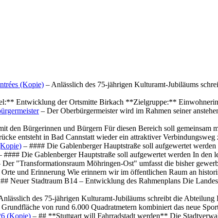
ntrées (Kopie)
– Anlässlich des 75-jährigen Kulturamt-Jubiläums schre
el:** Entwicklung der Ortsmitte Birkach **Zielgruppe:** Einwohner
ürgermeister
– Der Oberbürgermeister wird im Rahmen seiner anstehe
mit den Bürgerinnen und Bürgern Für diesen Bereich soll gemeinsam
cke entsteht in Bad Cannstatt wieder ein attraktiver Verbindungswe
(Kopie)
– #### Die Gablenberger Hauptstraße soll aufgewertet werde
 #### Die Gablenberger Hauptstraße soll aufgewertet werden In den
 Der "Transformationsraum Möhringen-Ost" umfasst die bisher gewerb
Orte und Erinnerung Wie erinnern wir im öffentlichen Raum an histo
## Neuer Stadtraum B14 – Entwicklung des Rahmenplans Die Landesha
Anlässlich des 75-jährigen Kulturamt-Jubiläums schreibt die Abteilun
 Grundfläche von rund 6.000 Quadratmetern kombiniert das neue Spo
26 (Kopie)
– ## **Stuttgart will Fahrradstadt werden** Die Stadtverwalt