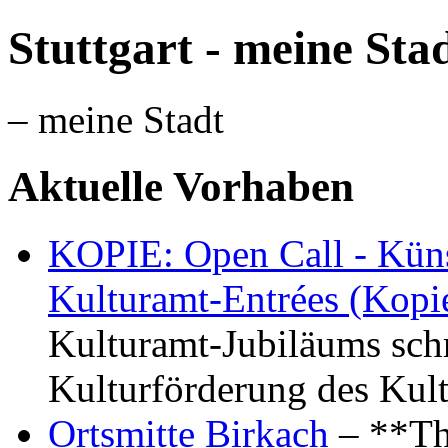
Stuttgart - meine Sta
– meine Stadt
Aktuelle Vorhaben
KOPIE: Open Call - Küns
Kulturamt-Entrées (Kopi
Kulturamt-Jubiläums schr
Kulturförderung des Kul
Ortsmitte Birkach
– **Th