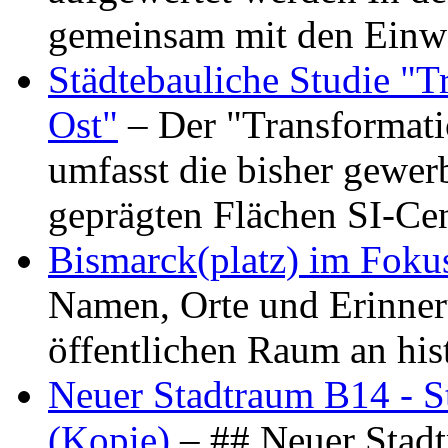
gemeinsam mit den Ein
Städtebauliche Studie "
Ost"
– Der "Transformat
umfasst die bisher gewer
geprägten Flächen SI-C
Bismarck(platz) im Foku
Namen, Orte und Erinner
öffentlichen Raum an hi
Neuer Stadtraum B14 - S
(Kopie)
– ## Neuer Stad