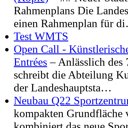
Rahmenplans Die Landesha
einen Rahmenplan für d
Test WMTS
Open Call - Künstlerisch
Entrées
– Anlässlich des
schreibt die Abteilung K
der Landeshauptsta…
Neubau Q22 Sportzentru
kompakten Grundfläche 
kombiniert das neue Spo