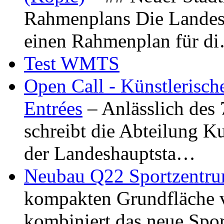
Rahmenplans Die Landesha
einen Rahmenplan für d
Test WMTS
Open Call - Künstlerisch
Entrées
– Anlässlich des
schreibt die Abteilung K
der Landeshauptsta…
Neubau Q22 Sportzentru
kompakten Grundfläche 
kombiniert das neue Spo