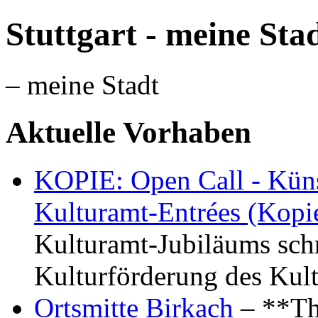
Stuttgart - meine Sta
– meine Stadt
Aktuelle Vorhaben
KOPIE: Open Call - Küns
Kulturamt-Entrées (Kopi
Kulturamt-Jubiläums schr
Kulturförderung des Kul
Ortsmitte Birkach
– **Th