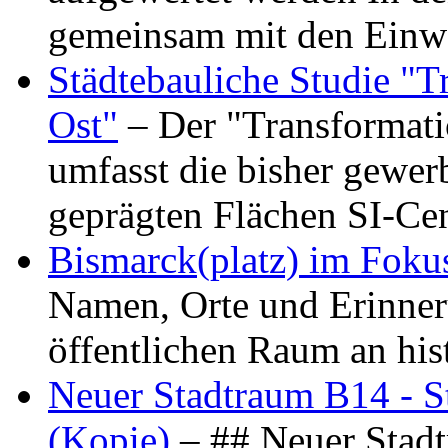
gemeinsam mit den Ein
Städtebauliche Studie "
Ost"
– Der "Transformat
umfasst die bisher gewer
geprägten Flächen SI-C
Bismarck(platz) im Foku
Namen, Orte und Erinner
öffentlichen Raum an hi
Neuer Stadtraum B14 - S
(Kopie)
– ## Neuer Stad