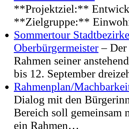
**Projektziel:** Entwick
**Zielgruppe:** Einwoh
Sommertour Stadtbezirke
Oberbürgermeister
– Der 
Rahmen seiner anstehen
bis 12. September dreiz
Rahmenplan/Machbarkeit
Dialog mit den Bürgerin
Bereich soll gemeinsam 
ein Rahmen…