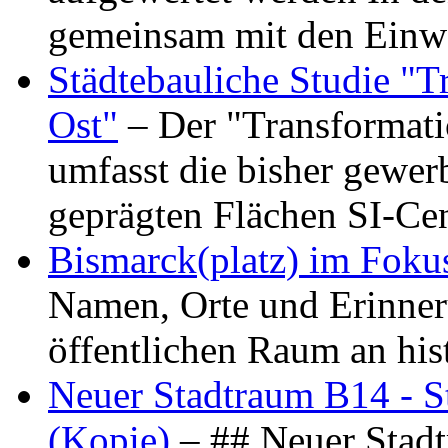
gemeinsam mit den Ein
Städtebauliche Studie "
Ost"
– Der "Transformat
umfasst die bisher gewer
geprägten Flächen SI-C
Bismarck(platz) im Foku
Namen, Orte und Erinner
öffentlichen Raum an hi
Neuer Stadtraum B14 - S
(Kopie)
– ## Neuer Stad