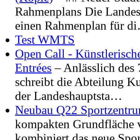
Rahmenplans Die Landesha
einen Rahmenplan für d
Test WMTS
Open Call - Künstlerisch
Entrées
– Anlässlich des
schreibt die Abteilung K
der Landeshauptsta…
Neubau Q22 Sportzentru
kompakten Grundfläche 
kombiniert das neue Spo