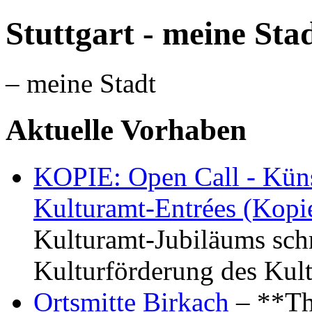
Stuttgart - meine Sta
– meine Stadt
Aktuelle Vorhaben
KOPIE: Open Call - Küns
Kulturamt-Entrées (Kopi
Kulturamt-Jubiläums schr
Kulturförderung des Kul
Ortsmitte Birkach
– **Th