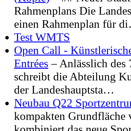
Rahmenplans Die Landesha
einen Rahmenplan für d
Test WMTS
Open Call - Künstlerisch
Entrées
– Anlässlich des
schreibt die Abteilung K
der Landeshauptsta…
Neubau Q22 Sportzentru
kompakten Grundfläche 
kombiniert das neue Spo