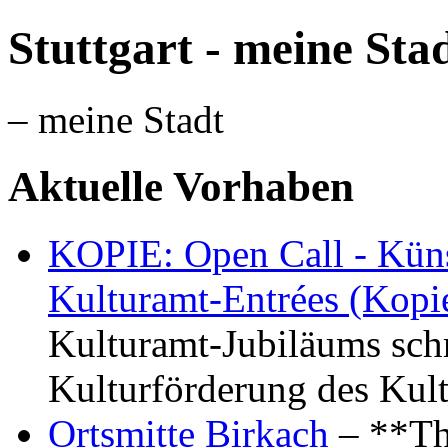
Stuttgart - meine Sta
– meine Stadt
Aktuelle Vorhaben
KOPIE: Open Call - Küns
Kulturamt-Entrées (Kopi
Kulturamt-Jubiläums schr
Kulturförderung des Kul
Ortsmitte Birkach
– **Th