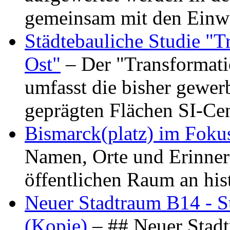
gemeinsam mit den Ein
Städtebauliche Studie "
Ost"
– Der "Transformat
umfasst die bisher gewer
geprägten Flächen SI-C
Bismarck(platz) im Foku
Namen, Orte und Erinner
öffentlichen Raum an hi
Neuer Stadtraum B14 - S
(Kopie)
– ## Neuer Stad