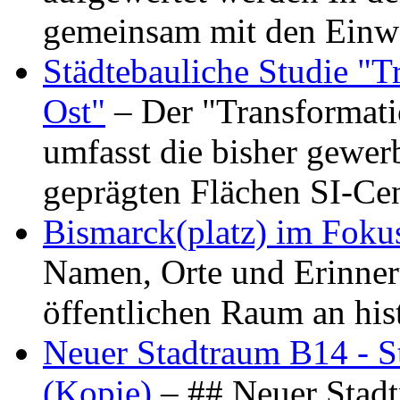
gemeinsam mit den Ein
Städtebauliche Studie "
Ost"
– Der "Transformat
umfasst die bisher gewer
geprägten Flächen SI-C
Bismarck(platz) im Foku
Namen, Orte und Erinner
öffentlichen Raum an hi
Neuer Stadtraum B14 - S
(Kopie)
– ## Neuer Stad