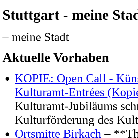
Stuttgart - meine Sta
– meine Stadt
Aktuelle Vorhaben
KOPIE: Open Call - Küns
Kulturamt-Entrées (Kopi
Kulturamt-Jubiläums schr
Kulturförderung des Kul
Ortsmitte Birkach
– **Th