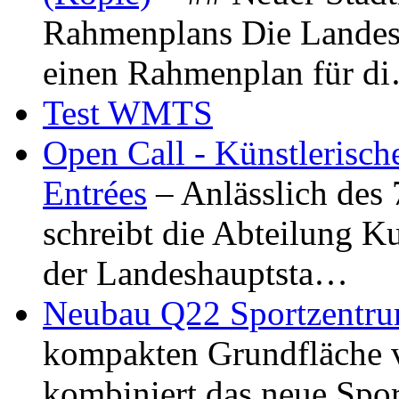
Rahmenplans Die Landesha
einen Rahmenplan für d
Test WMTS
Open Call - Künstlerisch
Entrées
– Anlässlich des
schreibt die Abteilung K
der Landeshauptsta…
Neubau Q22 Sportzentru
kompakten Grundfläche 
kombiniert das neue Spo