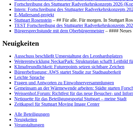
Fortschreibung des Stuttgarter Radverkehrskonzepts 2026 (Kop
Intern: Fortschreibung des Stuttgarter Radverkehrskonzepts 20
E-Mailersand-projekt
Stuttgart Rosenstein
– ## Für alle. Für morgen. In Stuttgart R
TEST Fortschreibung des Stuttgarter Radverkehrskonzepts 202
Bürgersprechstunde mit dem Oberbürgermeister
– #### Neues F
Neuigkeiten
Ausschuss beschließt Umgestaltung des Leonhards­platzes
Weiterentwicklung NeckarPark: Strukturplan schafft Leitbild für
Klimafreundlichkeit: Futurepoints setzen sichtbare Zeichen
Bürgerbefragung: AWS startet Studie zur Stadtsauberkeit
Leichte Sprache
Fragen und Antworten zu Einwohnerversammlungen
Gemeinsam an der Wärmewende arbeiten: Städte starten Fors
Weissenhof.Forum: Richtfest für das neue Besucher- und Info
Netiquette für das Beteiligungsportal Stuttgart – meine Stadt
Zeitkapsel für Stuttgart Moving Image Center
Alle Beteiligungen
Neuigkeiten
Veranstaltungen