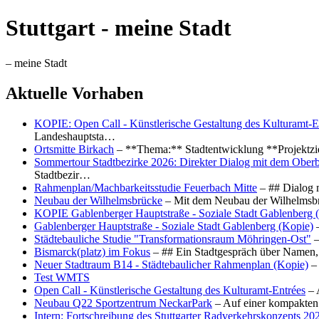
Stuttgart - meine Stadt
– meine Stadt
Aktuelle Vorhaben
KOPIE: Open Call - Künstlerische Gestaltung des Kulturamt-E
Landeshauptsta…
Ortsmitte Birkach
– **Thema:** Stadtentwicklung **Projektzi
Sommertour Stadtbezirke 2026: Direkter Dialog mit dem Oberb
Stadtbezir…
Rahmenplan/Machbarkeitsstudie Feuerbach Mitte
– ## Dialog 
Neubau der Wilhelmsbrücke
– Mit dem Neubau der Wilhelmsbrü
KOPIE Gablenberger Hauptstraße - Soziale Stadt Gablenberg 
Gablenberger Hauptstraße - Soziale Stadt Gablenberg (Kopie)
–
Städtebauliche Studie "Transformationsraum Möhringen-Ost"
–
Bismarck(platz) im Fokus
– ## Ein Stadtgespräch über Namen, 
Neuer Stadtraum B14 - Städtebaulicher Rahmenplan (Kopie)
– 
Test WMTS
Open Call - Künstlerische Gestaltung des Kulturamt-Entrées
– 
Neubau Q22 Sportzentrum NeckarPark
– Auf einer kompakten
Intern: Fortschreibung des Stuttgarter Radverkehrskonzepts 20