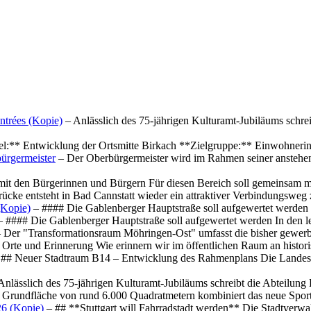
ntrées (Kopie)
– Anlässlich des 75-jährigen Kulturamt-Jubiläums schre
el:** Entwicklung der Ortsmitte Birkach **Zielgruppe:** Einwohner
ürgermeister
– Der Oberbürgermeister wird im Rahmen seiner anstehe
mit den Bürgerinnen und Bürgern Für diesen Bereich soll gemeinsam
cke entsteht in Bad Cannstatt wieder ein attraktiver Verbindungswe
(Kopie)
– #### Die Gablenberger Hauptstraße soll aufgewertet werde
 #### Die Gablenberger Hauptstraße soll aufgewertet werden In den
 Der "Transformationsraum Möhringen-Ost" umfasst die bisher gewerb
Orte und Erinnerung Wie erinnern wir im öffentlichen Raum an histo
## Neuer Stadtraum B14 – Entwicklung des Rahmenplans Die Landesha
Anlässlich des 75-jährigen Kulturamt-Jubiläums schreibt die Abteilun
 Grundfläche von rund 6.000 Quadratmetern kombiniert das neue Spo
26 (Kopie)
– ## **Stuttgart will Fahrradstadt werden** Die Stadtverwalt