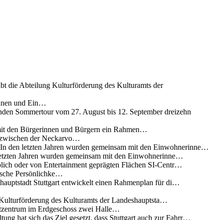
ibt die Abteilung Kulturförderung des Kulturamts der
innen und Ein…
nden Sommertour vom 27. August bis 12. September dreizehn
 mit den Bürgerinnen und Bürgern ein Rahmen…
g zwischen der Neckarvo…
n In den letzten Jahren wurden gemeinsam mit den Einwohnerinne…
 letzten Jahren wurden gemeinsam mit den Einwohnerinne…
lich oder von Entertainment geprägten Flächen SI-Centr…
rische Persönlichke…
uptstadt Stuttgart entwickelt einen Rahmenplan für di…
g Kulturförderung des Kulturamts der Landeshauptsta…
rtzentrum im Erdgeschoss zwei Halle…
ung hat sich das Ziel gesetzt, dass Stuttgart auch zur Fahrr…