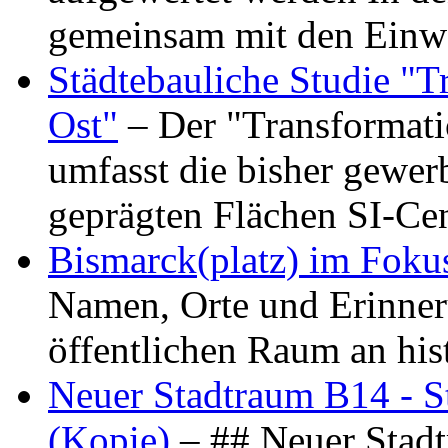
gemeinsam mit den Ein
Städtebauliche Studie "
Ost"
– Der "Transformat
umfasst die bisher gewer
geprägten Flächen SI-C
Bismarck(platz) im Foku
Namen, Orte und Erinner
öffentlichen Raum an hi
Neuer Stadtraum B14 - S
(Kopie)
– ## Neuer Stad