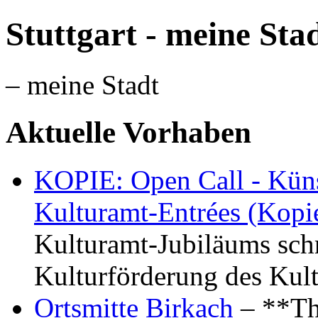
Stuttgart - meine Sta
– meine Stadt
Aktuelle Vorhaben
KOPIE: Open Call - Küns
Kulturamt-Entrées (Kopi
Kulturamt-Jubiläums schr
Kulturförderung des Kul
Ortsmitte Birkach
– **Th