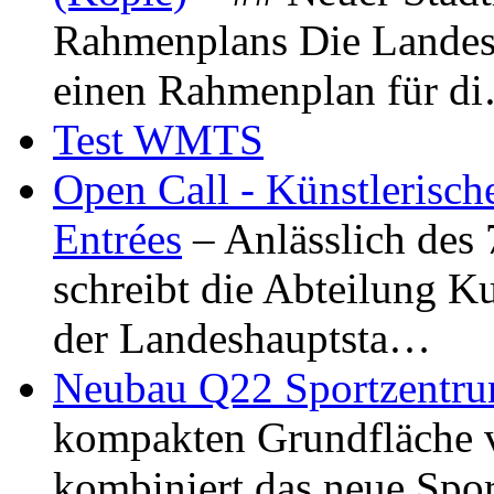
Rahmenplans Die Landesha
einen Rahmenplan für d
Test WMTS
Open Call - Künstlerisch
Entrées
– Anlässlich des
schreibt die Abteilung K
der Landeshauptsta…
Neubau Q22 Sportzentru
kompakten Grundfläche 
kombiniert das neue Spo