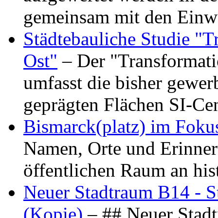
gemeinsam mit den Ein
Städtebauliche Studie "
Ost"
– Der "Transformat
umfasst die bisher gewer
geprägten Flächen SI-C
Bismarck(platz) im Foku
Namen, Orte und Erinner
öffentlichen Raum an hi
Neuer Stadtraum B14 - S
(Kopie)
– ## Neuer Stad