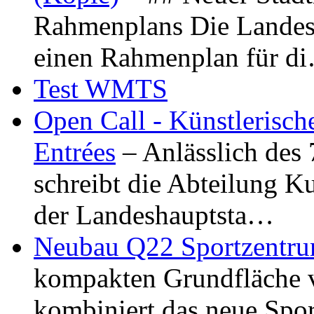
Rahmenplans Die Landesha
einen Rahmenplan für d
Test WMTS
Open Call - Künstlerisch
Entrées
– Anlässlich des
schreibt die Abteilung K
der Landeshauptsta…
Neubau Q22 Sportzentru
kompakten Grundfläche 
kombiniert das neue Spo