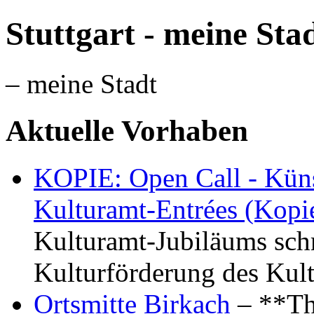
Stuttgart - meine Sta
– meine Stadt
Aktuelle Vorhaben
KOPIE: Open Call - Küns
Kulturamt-Entrées (Kopi
Kulturamt-Jubiläums schr
Kulturförderung des Kul
Ortsmitte Birkach
– **Th