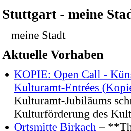
Stuttgart - meine Sta
– meine Stadt
Aktuelle Vorhaben
KOPIE: Open Call - Küns
Kulturamt-Entrées (Kopi
Kulturamt-Jubiläums schr
Kulturförderung des Kul
Ortsmitte Birkach
– **Th