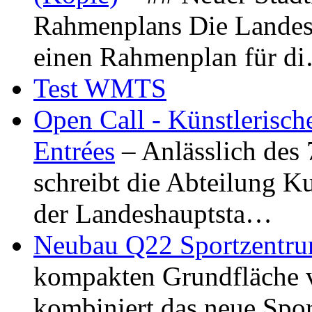
Rahmenplans Die Landesha
einen Rahmenplan für d
Test WMTS
Open Call - Künstlerisch
Entrées
– Anlässlich des
schreibt die Abteilung K
der Landeshauptsta…
Neubau Q22 Sportzentru
kompakten Grundfläche 
kombiniert das neue Spo