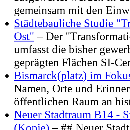
gemeinsam mit den Ein
Städtebauliche Studie "
Ost"
– Der "Transformat
umfasst die bisher gewer
geprägten Flächen SI-C
Bismarck(platz) im Foku
Namen, Orte und Erinner
öffentlichen Raum an hi
Neuer Stadtraum B14 - S
(Kopie)
– ## Neuer Stad