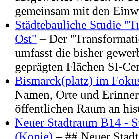
gemeinsam mit den Ein
Städtebauliche Studie "
Ost"
– Der "Transformat
umfasst die bisher gewer
geprägten Flächen SI-C
Bismarck(platz) im Foku
Namen, Orte und Erinner
öffentlichen Raum an hi
Neuer Stadtraum B14 - S
(Kopie)
– ## Neuer Stad