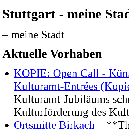
Stuttgart - meine Sta
– meine Stadt
Aktuelle Vorhaben
KOPIE: Open Call - Küns
Kulturamt-Entrées (Kopi
Kulturamt-Jubiläums schr
Kulturförderung des Kul
Ortsmitte Birkach
– **Th