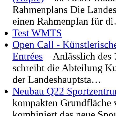
Rahmenplans Die Landesha
einen Rahmenplan für d
Test WMTS
Open Call - Künstlerisch
Entrées
– Anlässlich des
schreibt die Abteilung K
der Landeshauptsta…
Neubau Q22 Sportzentru
kompakten Grundfläche 
kombiniert das neue Spo