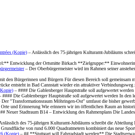
ntrées (Kopie)
– Anlässlich des 75-jährigen Kulturamt-Jubiläums schre
el:** Entwicklung der Ortsmitte Birkach **Zielgruppe:** Einwohner
ürgermeister
– Der Oberbürgermeister wird im Rahmen seiner anstehe
mit den Bürgerinnen und Bürgern Für diesen Bereich soll gemeinsam
cke entsteht in Bad Cannstatt wieder ein attraktiver Verbindungswe
(Kopie)
– #### Die Gablenberger Hauptstraße soll aufgewertet werde
 #### Die Gablenberger Hauptstraße soll aufgewertet werden In den
 Der "Transformationsraum Möhringen-Ost" umfasst die bisher gewerb
Orte und Erinnerung Wie erinnern wir im öffentlichen Raum an histo
## Neuer Stadtraum B14 – Entwicklung des Rahmenplans Die Landesha
Anlässlich des 75-jährigen Kulturamt-Jubiläums schreibt die Abteilun
 Grundfläche von rund 6.000 Quadratmetern kombiniert das neue Spo
26 (Kopie)
– ## **Stuttgart will Fahrradstadt werden** Die Stadtverwalt