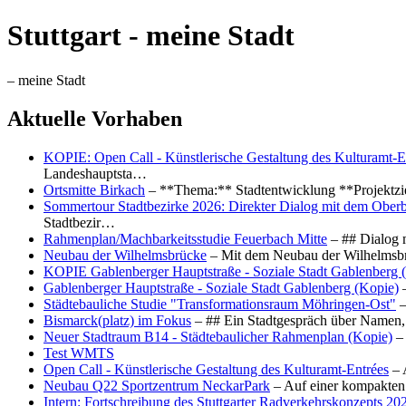
Stuttgart - meine Stadt
– meine Stadt
Aktuelle Vorhaben
KOPIE: Open Call - Künstlerische Gestaltung des Kulturamt-E
Landeshauptsta…
Ortsmitte Birkach
– **Thema:** Stadtentwicklung **Projektzi
Sommertour Stadtbezirke 2026: Direkter Dialog mit dem Oberb
Stadtbezir…
Rahmenplan/Machbarkeitsstudie Feuerbach Mitte
– ## Dialog 
Neubau der Wilhelmsbrücke
– Mit dem Neubau der Wilhelmsbrü
KOPIE Gablenberger Hauptstraße - Soziale Stadt Gablenberg 
Gablenberger Hauptstraße - Soziale Stadt Gablenberg (Kopie)
–
Städtebauliche Studie "Transformationsraum Möhringen-Ost"
–
Bismarck(platz) im Fokus
– ## Ein Stadtgespräch über Namen, 
Neuer Stadtraum B14 - Städtebaulicher Rahmenplan (Kopie)
– 
Test WMTS
Open Call - Künstlerische Gestaltung des Kulturamt-Entrées
– 
Neubau Q22 Sportzentrum NeckarPark
– Auf einer kompakten
Intern: Fortschreibung des Stuttgarter Radverkehrskonzepts 20