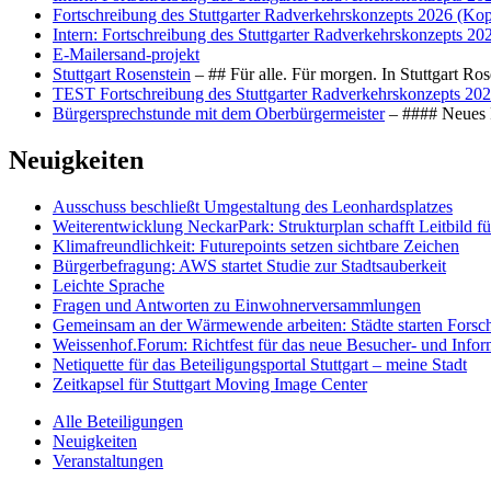
Fortschreibung des Stuttgarter Radverkehrskonzepts 2026 (Kop
Intern: Fortschreibung des Stuttgarter Radverkehrskonzepts 20
E-Mailersand-projekt
Stuttgart Rosenstein
– ## Für alle. Für morgen. In Stuttgart R
TEST Fortschreibung des Stuttgarter Radverkehrskonzepts 202
Bürgersprechstunde mit dem Oberbürgermeister
– #### Neues F
Neuigkeiten
Ausschuss beschließt Umgestaltung des Leonhards­platzes
Weiterentwicklung NeckarPark: Strukturplan schafft Leitbild für
Klimafreundlichkeit: Futurepoints setzen sichtbare Zeichen
Bürgerbefragung: AWS startet Studie zur Stadtsauberkeit
Leichte Sprache
Fragen und Antworten zu Einwohnerversammlungen
Gemeinsam an der Wärmewende arbeiten: Städte starten Fors
Weissenhof.Forum: Richtfest für das neue Besucher- und Info
Netiquette für das Beteiligungsportal Stuttgart – meine Stadt
Zeitkapsel für Stuttgart Moving Image Center
Alle Beteiligungen
Neuigkeiten
Veranstaltungen