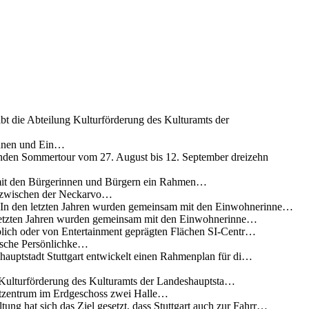
ibt die Abteilung Kulturförderung des Kulturamts der
innen und Ein…
nden Sommertour vom 27. August bis 12. September dreizehn
 mit den Bürgerinnen und Bürgern ein Rahmen…
g zwischen der Neckarvo…
n In den letzten Jahren wurden gemeinsam mit den Einwohnerinne…
 letzten Jahren wurden gemeinsam mit den Einwohnerinne…
lich oder von Entertainment geprägten Flächen SI-Centr…
rische Persönlichke…
uptstadt Stuttgart entwickelt einen Rahmenplan für di…
g Kulturförderung des Kulturamts der Landeshauptsta…
rtzentrum im Erdgeschoss zwei Halle…
ung hat sich das Ziel gesetzt, dass Stuttgart auch zur Fahrr…