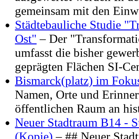
gemeinsam mit den Ein
Städtebauliche Studie "
Ost"
– Der "Transformat
umfasst die bisher gewer
geprägten Flächen SI-C
Bismarck(platz) im Foku
Namen, Orte und Erinner
öffentlichen Raum an hi
Neuer Stadtraum B14 - S
(Kopie)
– ## Neuer Stad