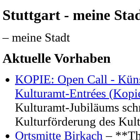
Stuttgart - meine Sta
– meine Stadt
Aktuelle Vorhaben
KOPIE: Open Call - Küns
Kulturamt-Entrées (Kopi
Kulturamt-Jubiläums schr
Kulturförderung des Kul
Ortsmitte Birkach
– **Th