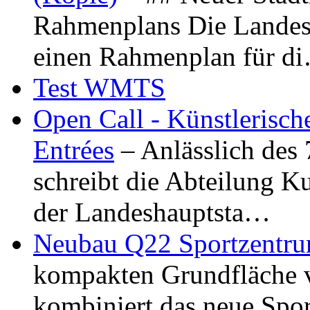
Rahmenplans Die Landesha
einen Rahmenplan für d
Test WMTS
Open Call - Künstlerisch
Entrées
– Anlässlich des
schreibt die Abteilung K
der Landeshauptsta…
Neubau Q22 Sportzentru
kompakten Grundfläche 
kombiniert das neue Spo