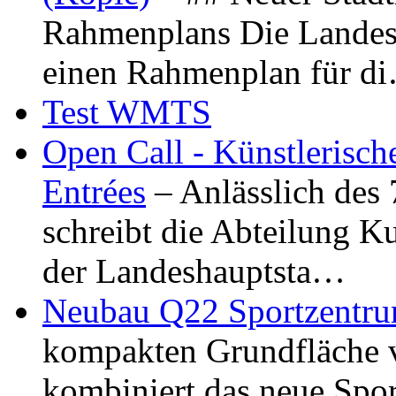
Rahmenplans Die Landesha
einen Rahmenplan für d
Test WMTS
Open Call - Künstlerisch
Entrées
– Anlässlich des
schreibt die Abteilung K
der Landeshauptsta…
Neubau Q22 Sportzentru
kompakten Grundfläche 
kombiniert das neue Spo