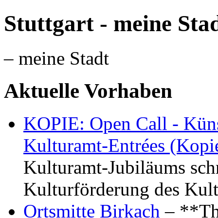
Stuttgart - meine Sta
– meine Stadt
Aktuelle Vorhaben
KOPIE: Open Call - Küns
Kulturamt-Entrées (Kopi
Kulturamt-Jubiläums schr
Kulturförderung des Kul
Ortsmitte Birkach
– **Th