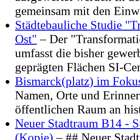
gemeinsam mit den Ein
Städtebauliche Studie "
Ost"
– Der "Transformat
umfasst die bisher gewer
geprägten Flächen SI-C
Bismarck(platz) im Foku
Namen, Orte und Erinner
öffentlichen Raum an hi
Neuer Stadtraum B14 - S
(Kopie)
– ## Neuer Stad