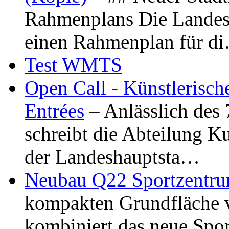
Rahmenplans Die Landesha
einen Rahmenplan für d
Test WMTS
Open Call - Künstlerisch
Entrées
– Anlässlich des
schreibt die Abteilung K
der Landeshauptsta…
Neubau Q22 Sportzentru
kompakten Grundfläche 
kombiniert das neue Spo