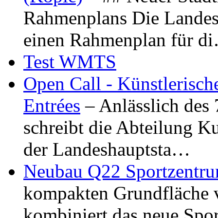
Rahmenplans Die Landesha
einen Rahmenplan für d
Test WMTS
Open Call - Künstlerisch
Entrées
– Anlässlich des
schreibt die Abteilung K
der Landeshauptsta…
Neubau Q22 Sportzentru
kompakten Grundfläche 
kombiniert das neue Spo