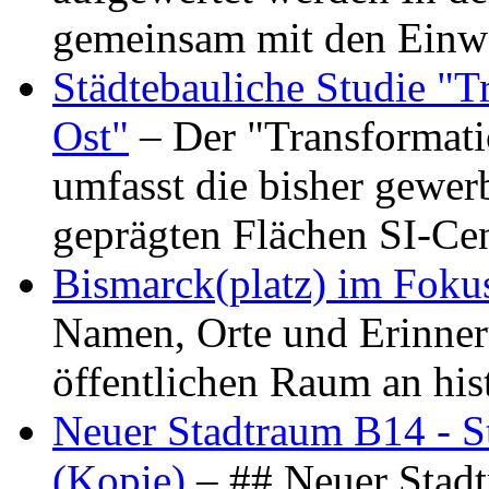
gemeinsam mit den Ein
Städtebauliche Studie "
Ost"
– Der "Transformat
umfasst die bisher gewer
geprägten Flächen SI-C
Bismarck(platz) im Foku
Namen, Orte und Erinner
öffentlichen Raum an hi
Neuer Stadtraum B14 - S
(Kopie)
– ## Neuer Stad