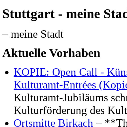
Stuttgart - meine Sta
– meine Stadt
Aktuelle Vorhaben
KOPIE: Open Call - Küns
Kulturamt-Entrées (Kopi
Kulturamt-Jubiläums schr
Kulturförderung des Kul
Ortsmitte Birkach
– **Th