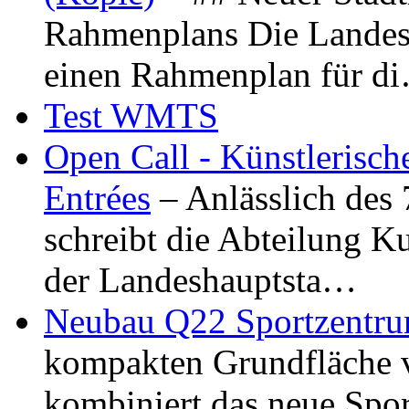
Rahmenplans Die Landesha
einen Rahmenplan für d
Test WMTS
Open Call - Künstlerisch
Entrées
– Anlässlich des
schreibt die Abteilung K
der Landeshauptsta…
Neubau Q22 Sportzentru
kompakten Grundfläche 
kombiniert das neue Spo