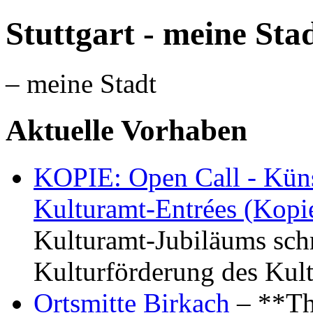
Stuttgart - meine Sta
– meine Stadt
Aktuelle Vorhaben
KOPIE: Open Call - Küns
Kulturamt-Entrées (Kopi
Kulturamt-Jubiläums schr
Kulturförderung des Kul
Ortsmitte Birkach
– **Th