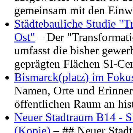
gemeinsam mit den Ein
Städtebauliche Studie "
Ost"
– Der "Transformat
umfasst die bisher gewer
geprägten Flächen SI-C
Bismarck(platz) im Foku
Namen, Orte und Erinner
öffentlichen Raum an hi
Neuer Stadtraum B14 - S
(Kopie)
– ## Neuer Stad