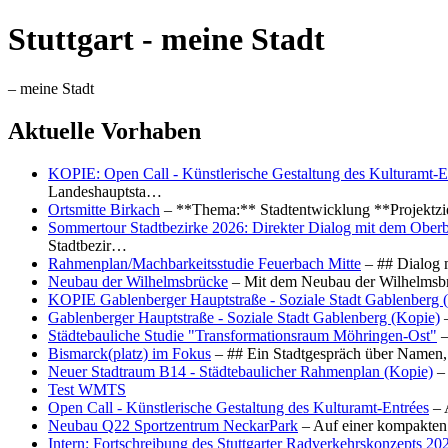
Stuttgart - meine Stadt
– meine Stadt
Aktuelle Vorhaben
KOPIE: Open Call - Künstlerische Gestaltung des Kulturamt-E
Landeshauptsta…
Ortsmitte Birkach
– **Thema:** Stadtentwicklung **Projektzi
Sommertour Stadtbezirke 2026: Direkter Dialog mit dem Oberb
Stadtbezir…
Rahmenplan/Machbarkeitsstudie Feuerbach Mitte
– ## Dialog 
Neubau der Wilhelmsbrücke
– Mit dem Neubau der Wilhelmsbrü
KOPIE Gablenberger Hauptstraße - Soziale Stadt Gablenberg 
Gablenberger Hauptstraße - Soziale Stadt Gablenberg (Kopie)
–
Städtebauliche Studie "Transformationsraum Möhringen-Ost"
–
Bismarck(platz) im Fokus
– ## Ein Stadtgespräch über Namen, 
Neuer Stadtraum B14 - Städtebaulicher Rahmenplan (Kopie)
– 
Test WMTS
Open Call - Künstlerische Gestaltung des Kulturamt-Entrées
– 
Neubau Q22 Sportzentrum NeckarPark
– Auf einer kompakten
Intern: Fortschreibung des Stuttgarter Radverkehrskonzepts 20