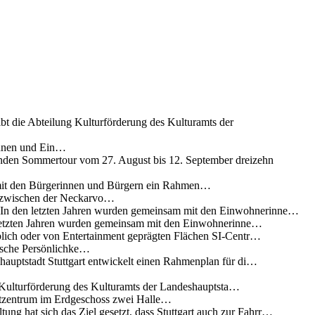
ibt die Abteilung Kulturförderung des Kulturamts der
innen und Ein…
nden Sommertour vom 27. August bis 12. September dreizehn
 mit den Bürgerinnen und Bürgern ein Rahmen…
g zwischen der Neckarvo…
n In den letzten Jahren wurden gemeinsam mit den Einwohnerinne…
 letzten Jahren wurden gemeinsam mit den Einwohnerinne…
lich oder von Entertainment geprägten Flächen SI-Centr…
rische Persönlichke…
uptstadt Stuttgart entwickelt einen Rahmenplan für di…
g Kulturförderung des Kulturamts der Landeshauptsta…
rtzentrum im Erdgeschoss zwei Halle…
ung hat sich das Ziel gesetzt, dass Stuttgart auch zur Fahrr…