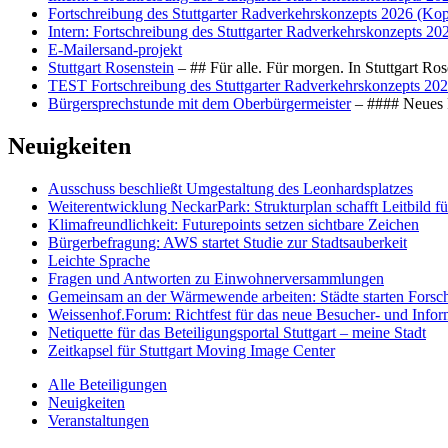
Fortschreibung des Stuttgarter Radverkehrskonzepts 2026 (Kop
Intern: Fortschreibung des Stuttgarter Radverkehrskonzepts 20
E-Mailersand-projekt
Stuttgart Rosenstein
– ## Für alle. Für morgen. In Stuttgart R
TEST Fortschreibung des Stuttgarter Radverkehrskonzepts 202
Bürgersprechstunde mit dem Oberbürgermeister
– #### Neues F
Neuigkeiten
Ausschuss beschließt Umgestaltung des Leonhards­platzes
Weiterentwicklung NeckarPark: Strukturplan schafft Leitbild für
Klimafreundlichkeit: Futurepoints setzen sichtbare Zeichen
Bürgerbefragung: AWS startet Studie zur Stadtsauberkeit
Leichte Sprache
Fragen und Antworten zu Einwohnerversammlungen
Gemeinsam an der Wärmewende arbeiten: Städte starten Fors
Weissenhof.Forum: Richtfest für das neue Besucher- und Info
Netiquette für das Beteiligungsportal Stuttgart – meine Stadt
Zeitkapsel für Stuttgart Moving Image Center
Alle Beteiligungen
Neuigkeiten
Veranstaltungen