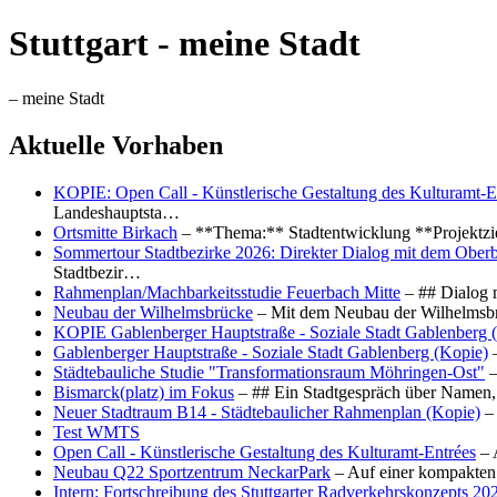
Stuttgart - meine Stadt
– meine Stadt
Aktuelle Vorhaben
KOPIE: Open Call - Künstlerische Gestaltung des Kulturamt-E
Landeshauptsta…
Ortsmitte Birkach
– **Thema:** Stadtentwicklung **Projektzi
Sommertour Stadtbezirke 2026: Direkter Dialog mit dem Oberb
Stadtbezir…
Rahmenplan/Machbarkeitsstudie Feuerbach Mitte
– ## Dialog 
Neubau der Wilhelmsbrücke
– Mit dem Neubau der Wilhelmsbrü
KOPIE Gablenberger Hauptstraße - Soziale Stadt Gablenberg 
Gablenberger Hauptstraße - Soziale Stadt Gablenberg (Kopie)
–
Städtebauliche Studie "Transformationsraum Möhringen-Ost"
–
Bismarck(platz) im Fokus
– ## Ein Stadtgespräch über Namen, 
Neuer Stadtraum B14 - Städtebaulicher Rahmenplan (Kopie)
– 
Test WMTS
Open Call - Künstlerische Gestaltung des Kulturamt-Entrées
– 
Neubau Q22 Sportzentrum NeckarPark
– Auf einer kompakten
Intern: Fortschreibung des Stuttgarter Radverkehrskonzepts 20