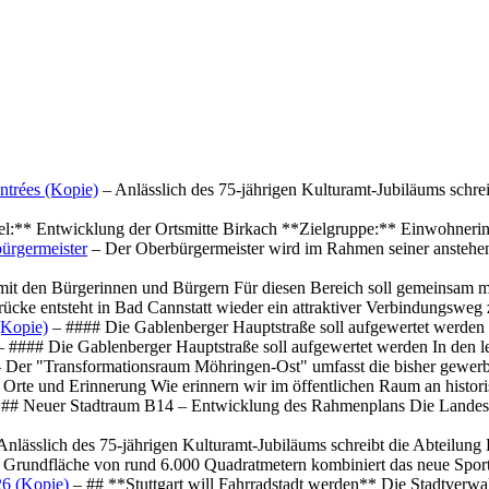
ntrées (Kopie)
– Anlässlich des 75-jährigen Kulturamt-Jubiläums schre
el:** Entwicklung der Ortsmitte Birkach **Zielgruppe:** Einwohner
ürgermeister
– Der Oberbürgermeister wird im Rahmen seiner anstehe
mit den Bürgerinnen und Bürgern Für diesen Bereich soll gemeinsam
cke entsteht in Bad Cannstatt wieder ein attraktiver Verbindungswe
(Kopie)
– #### Die Gablenberger Hauptstraße soll aufgewertet werde
 #### Die Gablenberger Hauptstraße soll aufgewertet werden In den
 Der "Transformationsraum Möhringen-Ost" umfasst die bisher gewerb
Orte und Erinnerung Wie erinnern wir im öffentlichen Raum an histo
## Neuer Stadtraum B14 – Entwicklung des Rahmenplans Die Landesha
Anlässlich des 75-jährigen Kulturamt-Jubiläums schreibt die Abteilun
 Grundfläche von rund 6.000 Quadratmetern kombiniert das neue Spo
26 (Kopie)
– ## **Stuttgart will Fahrradstadt werden** Die Stadtverwalt