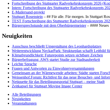
Fortschreibung des Stuttgarter Radverkehrskonzepts 2026 (Kop
Intern: Fortschreibung des Stuttgarter Radverkehrskonzepts 20
E-Mailersand-projekt
Stuttgart Rosenstein
– ## Für alle. Für morgen. In Stuttgart R
TEST Fortschreibung des Stuttgarter Radverkehrskonzepts 202
Bürgersprechstunde mit dem Oberbürgermeister
– #### Neues F
Neuigkeiten
Ausschuss beschließt Umgestaltung des Leonhards­platzes
Weiterentwicklung NeckarPark: Strukturplan schafft Leitbild für
Klimafreundlichkeit: Futurepoints setzen sichtbare Zeichen
Bürgerbefragung: AWS startet Studie zur Stadtsauberkeit
Leichte Sprache
Fragen und Antworten zu Einwohnerversammlungen
Gemeinsam an der Wärmewende arbeiten: Städte starten Fors
Weissenhof.Forum: Richtfest für das neue Besucher- und Info
Netiquette für das Beteiligungsportal Stuttgart – meine Stadt
Zeitkapsel für Stuttgart Moving Image Center
Alle Beteiligungen
Neuigkeiten
Veranstaltungen