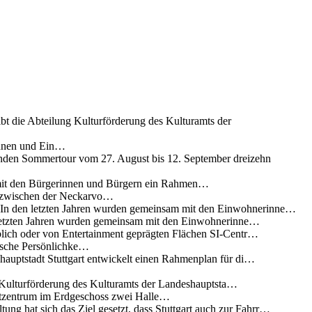
ibt die Abteilung Kulturförderung des Kulturamts der
innen und Ein…
nden Sommertour vom 27. August bis 12. September dreizehn
 mit den Bürgerinnen und Bürgern ein Rahmen…
g zwischen der Neckarvo…
n In den letzten Jahren wurden gemeinsam mit den Einwohnerinne…
 letzten Jahren wurden gemeinsam mit den Einwohnerinne…
lich oder von Entertainment geprägten Flächen SI-Centr…
rische Persönlichke…
uptstadt Stuttgart entwickelt einen Rahmenplan für di…
g Kulturförderung des Kulturamts der Landeshauptsta…
rtzentrum im Erdgeschoss zwei Halle…
ung hat sich das Ziel gesetzt, dass Stuttgart auch zur Fahrr…