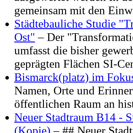
gemeinsam mit den Ein
Städtebauliche Studie "
Ost"
– Der "Transformat
umfasst die bisher gewer
geprägten Flächen SI-C
Bismarck(platz) im Foku
Namen, Orte und Erinner
öffentlichen Raum an hi
Neuer Stadtraum B14 - S
(Kopie)
– ## Neuer Stad