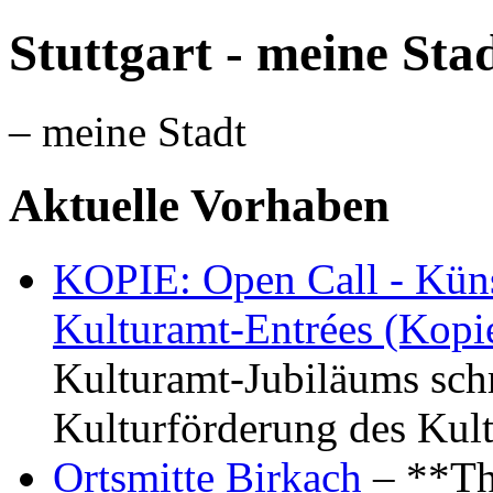
Stuttgart - meine Sta
– meine Stadt
Aktuelle Vorhaben
KOPIE: Open Call - Küns
Kulturamt-Entrées (Kopi
Kulturamt-Jubiläums schr
Kulturförderung des Kul
Ortsmitte Birkach
– **Th