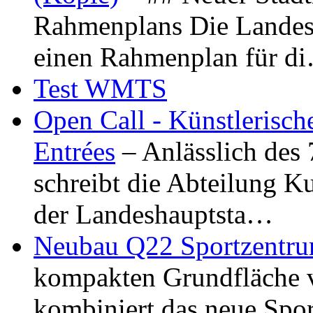
Rahmenplans Die Landesha
einen Rahmenplan für d
Test WMTS
Open Call - Künstlerisch
Entrées
– Anlässlich des
schreibt die Abteilung K
der Landeshauptsta…
Neubau Q22 Sportzentru
kompakten Grundfläche 
kombiniert das neue Spo