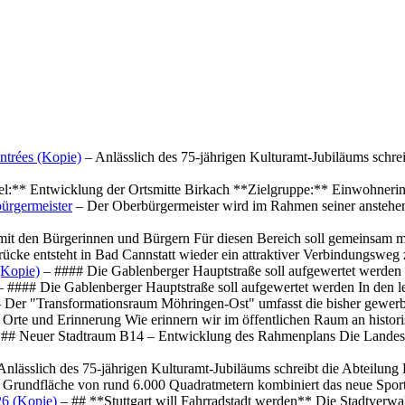
ntrées (Kopie)
– Anlässlich des 75-jährigen Kulturamt-Jubiläums schre
el:** Entwicklung der Ortsmitte Birkach **Zielgruppe:** Einwohner
ürgermeister
– Der Oberbürgermeister wird im Rahmen seiner anstehe
mit den Bürgerinnen und Bürgern Für diesen Bereich soll gemeinsam
cke entsteht in Bad Cannstatt wieder ein attraktiver Verbindungswe
(Kopie)
– #### Die Gablenberger Hauptstraße soll aufgewertet werde
 #### Die Gablenberger Hauptstraße soll aufgewertet werden In den
 Der "Transformationsraum Möhringen-Ost" umfasst die bisher gewerb
Orte und Erinnerung Wie erinnern wir im öffentlichen Raum an histo
## Neuer Stadtraum B14 – Entwicklung des Rahmenplans Die Landesha
Anlässlich des 75-jährigen Kulturamt-Jubiläums schreibt die Abteilun
 Grundfläche von rund 6.000 Quadratmetern kombiniert das neue Spo
26 (Kopie)
– ## **Stuttgart will Fahrradstadt werden** Die Stadtverwalt