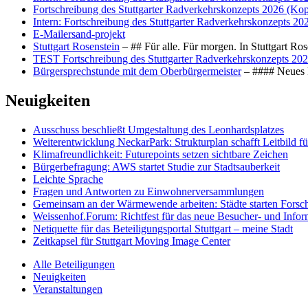
Fortschreibung des Stuttgarter Radverkehrskonzepts 2026 (Kop
Intern: Fortschreibung des Stuttgarter Radverkehrskonzepts 20
E-Mailersand-projekt
Stuttgart Rosenstein
– ## Für alle. Für morgen. In Stuttgart R
TEST Fortschreibung des Stuttgarter Radverkehrskonzepts 202
Bürgersprechstunde mit dem Oberbürgermeister
– #### Neues F
Neuigkeiten
Ausschuss beschließt Umgestaltung des Leonhards­platzes
Weiterentwicklung NeckarPark: Strukturplan schafft Leitbild für
Klimafreundlichkeit: Futurepoints setzen sichtbare Zeichen
Bürgerbefragung: AWS startet Studie zur Stadtsauberkeit
Leichte Sprache
Fragen und Antworten zu Einwohnerversammlungen
Gemeinsam an der Wärmewende arbeiten: Städte starten Fors
Weissenhof.Forum: Richtfest für das neue Besucher- und Info
Netiquette für das Beteiligungsportal Stuttgart – meine Stadt
Zeitkapsel für Stuttgart Moving Image Center
Alle Beteiligungen
Neuigkeiten
Veranstaltungen