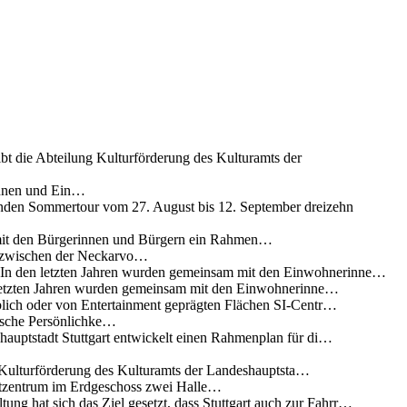
ibt die Abteilung Kulturförderung des Kulturamts der
innen und Ein…
nden Sommertour vom 27. August bis 12. September dreizehn
 mit den Bürgerinnen und Bürgern ein Rahmen…
g zwischen der Neckarvo…
n In den letzten Jahren wurden gemeinsam mit den Einwohnerinne…
 letzten Jahren wurden gemeinsam mit den Einwohnerinne…
lich oder von Entertainment geprägten Flächen SI-Centr…
rische Persönlichke…
uptstadt Stuttgart entwickelt einen Rahmenplan für di…
g Kulturförderung des Kulturamts der Landeshauptsta…
rtzentrum im Erdgeschoss zwei Halle…
ung hat sich das Ziel gesetzt, dass Stuttgart auch zur Fahrr…