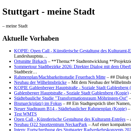
Stuttgart - meine Stadt
– meine Stadt
Aktuelle Vorhaben
KOPIE: Open Call - Künstlerische Gestaltung des Kulturamt-E
Landeshauptsta…
Ortsmitte Birkach
– **Thema:** Stadtentwicklung **Projektzi
Sommertour Stadtbezirke 2026: Direkter Dialog mit dem Oberb
Stadtbezir…
Rahmenplan/Machbarkeitsstudie Feuerbach Mitte
– ## Dialog 
Neubau der Wilhelmsbrücke
– Mit dem Neubau der Wilhelmsbrü
KOPIE Gablenberger Hauptstraße - Soziale Stadt Gablenberg 
Gablenberger Hauptstraße - Soziale Stadt Gablenberg (Kopie)
–
Städtebauliche Studie "Transformationsraum Möhringen-Ost"
–
Bismarck(platz) im Fokus
– ## Ein Stadtgespräch über Namen, 
Neuer Stadtraum B14 - Städtebaulicher Rahmenplan (Kopie)
– 
Test WMTS
Open Call - Künstlerische Gestaltung des Kulturamt-Entrées
– 
Neubau Q22 Sportzentrum NeckarPark
– Auf einer kompakten
Intern: Fortschreibung des Stuttgarter Radverkehrskonzepts 20