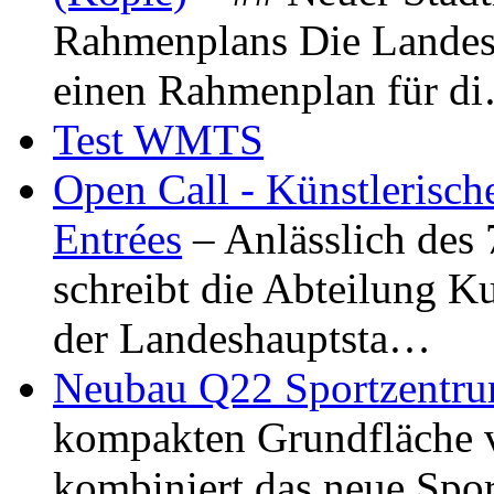
Rahmenplans Die Landesha
einen Rahmenplan für d
Test WMTS
Open Call - Künstlerisch
Entrées
– Anlässlich des
schreibt die Abteilung K
der Landeshauptsta…
Neubau Q22 Sportzentru
kompakten Grundfläche 
kombiniert das neue Spo