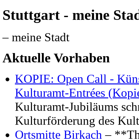
Stuttgart - meine Sta
– meine Stadt
Aktuelle Vorhaben
KOPIE: Open Call - Küns
Kulturamt-Entrées (Kopi
Kulturamt-Jubiläums schr
Kulturförderung des Kul
Ortsmitte Birkach
– **Th