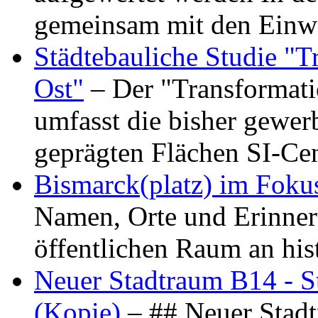
gemeinsam mit den Ein
Städtebauliche Studie "
Ost"
– Der "Transformat
umfasst die bisher gewer
geprägten Flächen SI-C
Bismarck(platz) im Foku
Namen, Orte und Erinner
öffentlichen Raum an hi
Neuer Stadtraum B14 - S
(Kopie)
– ## Neuer Stad