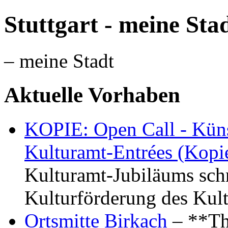
Stuttgart - meine Sta
– meine Stadt
Aktuelle Vorhaben
KOPIE: Open Call - Küns
Kulturamt-Entrées (Kopi
Kulturamt-Jubiläums schr
Kulturförderung des Kul
Ortsmitte Birkach
– **Th