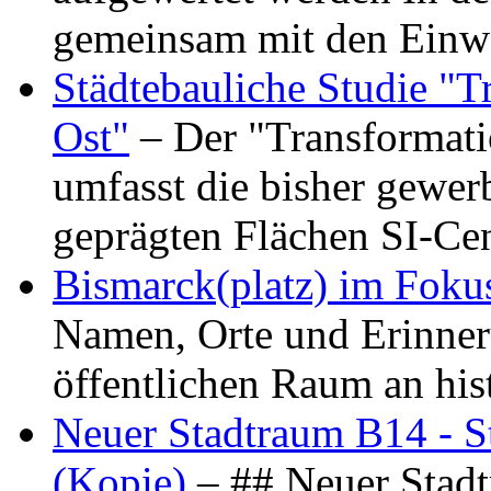
gemeinsam mit den Ein
Städtebauliche Studie "
Ost"
– Der "Transformat
umfasst die bisher gewer
geprägten Flächen SI-C
Bismarck(platz) im Foku
Namen, Orte und Erinner
öffentlichen Raum an hi
Neuer Stadtraum B14 - S
(Kopie)
– ## Neuer Stad