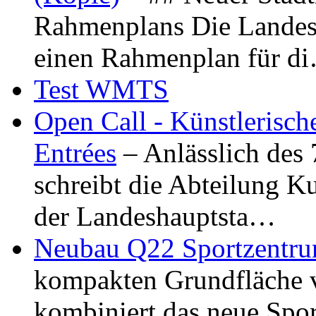
Rahmenplans Die Landesha
einen Rahmenplan für d
Test WMTS
Open Call - Künstlerisch
Entrées
– Anlässlich des
schreibt die Abteilung K
der Landeshauptsta…
Neubau Q22 Sportzentru
kompakten Grundfläche 
kombiniert das neue Spo