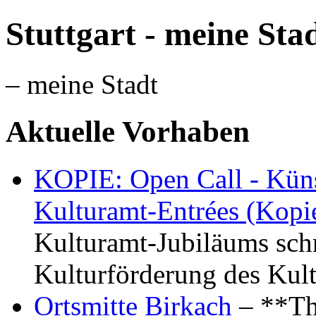
Stuttgart - meine Sta
– meine Stadt
Aktuelle Vorhaben
KOPIE: Open Call - Küns
Kulturamt-Entrées (Kopi
Kulturamt-Jubiläums schr
Kulturförderung des Kul
Ortsmitte Birkach
– **Th