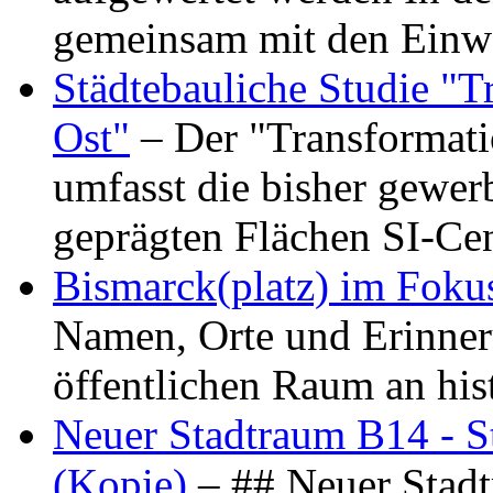
gemeinsam mit den Ein
Städtebauliche Studie "
Ost"
– Der "Transformat
umfasst die bisher gewer
geprägten Flächen SI-C
Bismarck(platz) im Foku
Namen, Orte und Erinner
öffentlichen Raum an hi
Neuer Stadtraum B14 - S
(Kopie)
– ## Neuer Stad