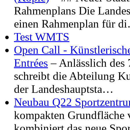
Rahmenplans Die Landesha
einen Rahmenplan für d
Test WMTS
Open Call - Künstlerisch
Entrées
– Anlässlich des
schreibt die Abteilung K
der Landeshauptsta…
Neubau Q22 Sportzentru
kompakten Grundfläche 
kombiniert das neue Spo