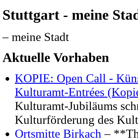
Stuttgart - meine Sta
– meine Stadt
Aktuelle Vorhaben
KOPIE: Open Call - Küns
Kulturamt-Entrées (Kopi
Kulturamt-Jubiläums schr
Kulturförderung des Kul
Ortsmitte Birkach
– **Th