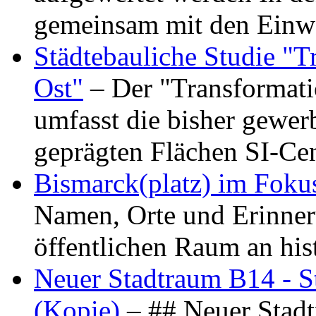
gemeinsam mit den Ein
Städtebauliche Studie "
Ost"
– Der "Transformat
umfasst die bisher gewer
geprägten Flächen SI-C
Bismarck(platz) im Foku
Namen, Orte und Erinner
öffentlichen Raum an hi
Neuer Stadtraum B14 - S
(Kopie)
– ## Neuer Stad