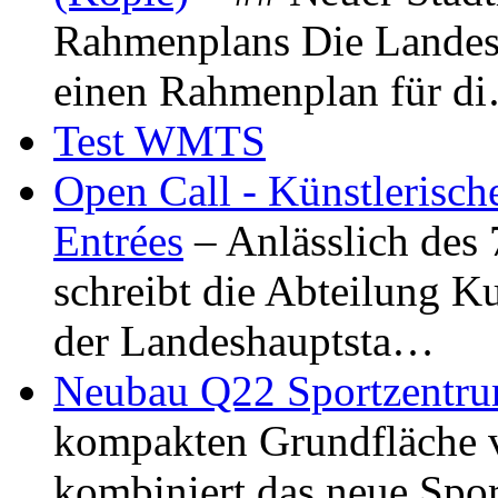
Rahmenplans Die Landesha
einen Rahmenplan für d
Test WMTS
Open Call - Künstlerisch
Entrées
– Anlässlich des
schreibt die Abteilung K
der Landeshauptsta…
Neubau Q22 Sportzentru
kompakten Grundfläche 
kombiniert das neue Spo