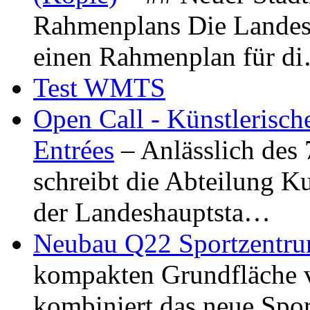
Rahmenplans Die Landesha
einen Rahmenplan für d
Test WMTS
Open Call - Künstlerisch
Entrées
– Anlässlich des
schreibt die Abteilung K
der Landeshauptsta…
Neubau Q22 Sportzentru
kompakten Grundfläche 
kombiniert das neue Spo