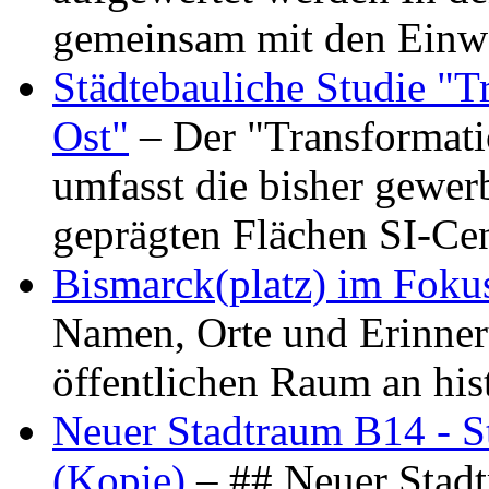
gemeinsam mit den Ein
Städtebauliche Studie "
Ost"
– Der "Transformat
umfasst die bisher gewer
geprägten Flächen SI-C
Bismarck(platz) im Foku
Namen, Orte und Erinner
öffentlichen Raum an hi
Neuer Stadtraum B14 - S
(Kopie)
– ## Neuer Stad