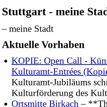
Stuttgart - meine Sta
– meine Stadt
Aktuelle Vorhaben
KOPIE: Open Call - Küns
Kulturamt-Entrées (Kopi
Kulturamt-Jubiläums schr
Kulturförderung des Kul
Ortsmitte Birkach
– **Th