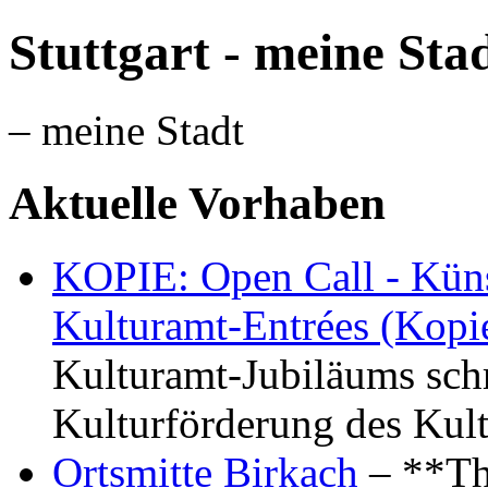
Stuttgart - meine Sta
– meine Stadt
Aktuelle Vorhaben
KOPIE: Open Call - Küns
Kulturamt-Entrées (Kopi
Kulturamt-Jubiläums schr
Kulturförderung des Kul
Ortsmitte Birkach
– **Th