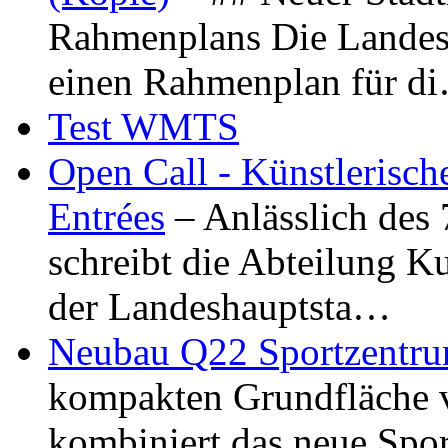
Rahmenplans Die Landesha
einen Rahmenplan für d
Test WMTS
Open Call - Künstlerisch
Entrées
– Anlässlich des
schreibt die Abteilung K
der Landeshauptsta…
Neubau Q22 Sportzentru
kompakten Grundfläche 
kombiniert das neue Spo