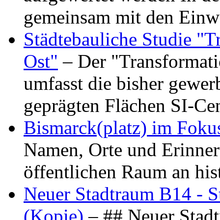
gemeinsam mit den Ein
Städtebauliche Studie "
Ost"
– Der "Transformat
umfasst die bisher gewer
geprägten Flächen SI-C
Bismarck(platz) im Foku
Namen, Orte und Erinner
öffentlichen Raum an hi
Neuer Stadtraum B14 - S
(Kopie)
– ## Neuer Stad