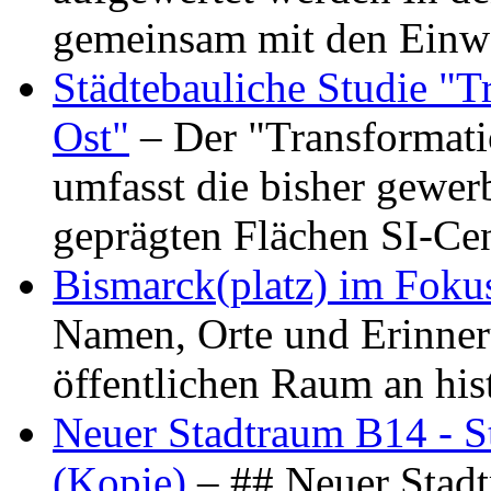
gemeinsam mit den Ein
Städtebauliche Studie "
Ost"
– Der "Transformat
umfasst die bisher gewer
geprägten Flächen SI-C
Bismarck(platz) im Foku
Namen, Orte und Erinner
öffentlichen Raum an hi
Neuer Stadtraum B14 - S
(Kopie)
– ## Neuer Stad