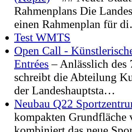
Rahmenplans Die Landesha
einen Rahmenplan für d
Test WMTS
Open Call - Künstlerisch
Entrées
– Anlässlich des
schreibt die Abteilung K
der Landeshauptsta…
Neubau Q22 Sportzentru
kompakten Grundfläche 
kombiniert das neue Spo