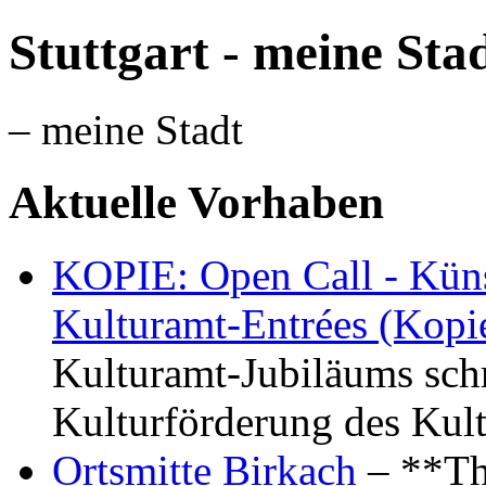
Stuttgart - meine Sta
– meine Stadt
Aktuelle Vorhaben
KOPIE: Open Call - Küns
Kulturamt-Entrées (Kopi
Kulturamt-Jubiläums schr
Kulturförderung des Kul
Ortsmitte Birkach
– **Th