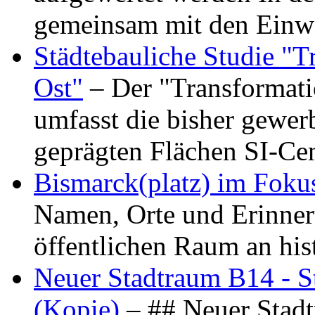
gemeinsam mit den Ein
Städtebauliche Studie "
Ost"
– Der "Transformat
umfasst die bisher gewer
geprägten Flächen SI-C
Bismarck(platz) im Foku
Namen, Orte und Erinner
öffentlichen Raum an hi
Neuer Stadtraum B14 - S
(Kopie)
– ## Neuer Stad