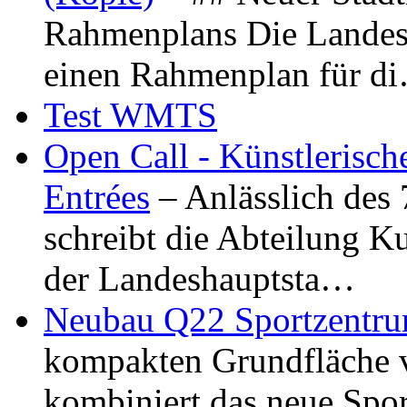
Rahmenplans Die Landesha
einen Rahmenplan für d
Test WMTS
Open Call - Künstlerisch
Entrées
– Anlässlich des
schreibt die Abteilung K
der Landeshauptsta…
Neubau Q22 Sportzentru
kompakten Grundfläche 
kombiniert das neue Spo