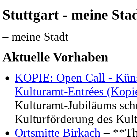
Stuttgart - meine Sta
– meine Stadt
Aktuelle Vorhaben
KOPIE: Open Call - Küns
Kulturamt-Entrées (Kopi
Kulturamt-Jubiläums schr
Kulturförderung des Kul
Ortsmitte Birkach
– **Th